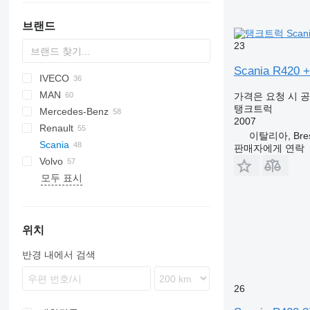
브랜드
23
Scania R42
IVECO
BM
A series
769
C-series
CF
Cargo
FL
HD-series
MAN
HD
LF
F-series
EuroCargo
7400
ELF
5321
110 series
가격은 요청 시 
탱크트럭
Mercedes-Benz
XF
Eurotech
WorkStar
Forward
KAT
2007
Renault
Eurotrakker
LE
Actros
Canter
Atleon
이탈리아, Bres
Scania
Magirus
TGA
Antos
D-series
판매자에게 연락
Volvo
Stralis
TGL
Arocs
D Wide
G-series
F2000
371
815
Dyna
Constellation
모두 표시
T-Way
TGM
Atego
K-series
P-series
H3000
NX
T-series
A-series
706
G400
TGS
Axor
Kerax
R-series
X3000
T5G
FE
G450
P124
TGX
LK
Midliner
T-series
FH
G480
P280
R113
SK
Midlum
FL
G500
P310
R124
T144
위치
Zetros
Premium
FM
P320
R420
반경 내에서 검색
T-series
FMX
P400
R450
N-series
P410
R480
26
VM
P420
R490