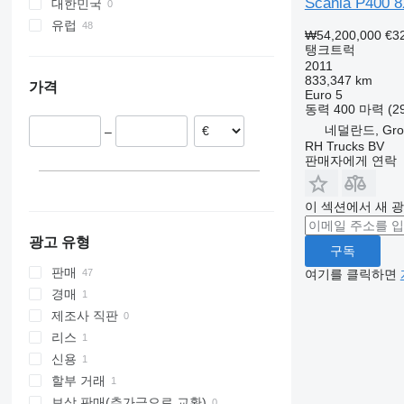
P450
R500
Scania P400 
대한민국
R520
유럽
₩54,200,000
€3
R650
네덜란드
탱크트럭
R730
2011
독일
833,347 km
가격
스페인
Euro 5
동력
400 마력 (2
포르투갈
네덜란드, Groo
–
노르웨이
RH Trucks BV
덴마크
판매자에게 연락
폴란드
리투아니아
이 섹션에서 새 
모두 표시
광고 유형
구독
판매
여기를 클릭하면
경매
제조사 직판
리스
신용
할부 거래
보상 판매(추가금으로 교환)