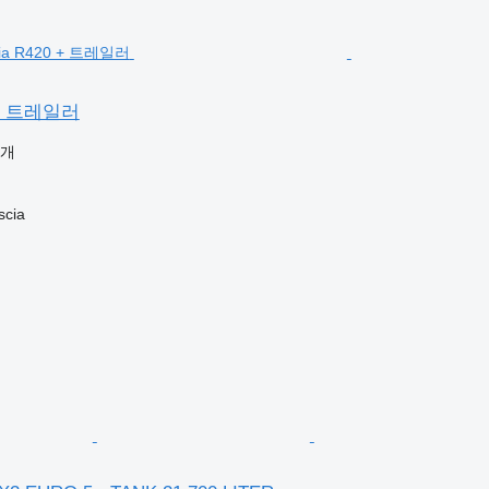
0 + 트레일러
공개
cia