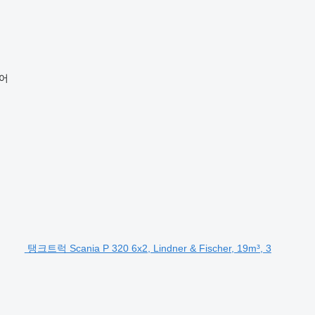
어
탱크트럭 Scania P 320 6x2, Lindner & Fischer, 19m³, 3