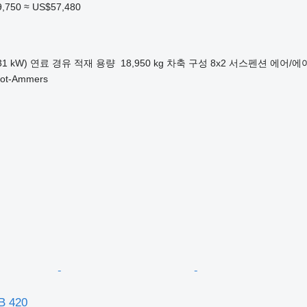
9,750
≈ US$57,480
31 kW)
연료
경유
적재 용량
18,950 kg
차축 구성
8x2
서스펜션
에어/에
t-Ammers
B 420