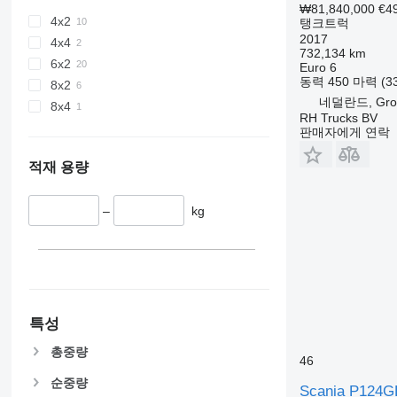
₩81,840,000
€4
4x2
탱크트럭
2017
4x4
732,134 km
6x2
Euro 6
동력
450 마력 (3
8x2
네덜란드, Groo
8x4
RH Trucks BV
판매자에게 연락
적재 용량
–
kg
특성
총중량
46
순중량
Scania P124G