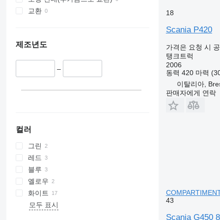
교환
18
Scania P420
제조년도
가격은 요청 시 
탱크트럭
2006
–
동력
420 마력 (3
이탈리아, Bres
판매자에게 연락
컬러
그린
레드
블루
옐로우
COMPARTIMENTS
화이트
43
모두 표시
Scania G450 