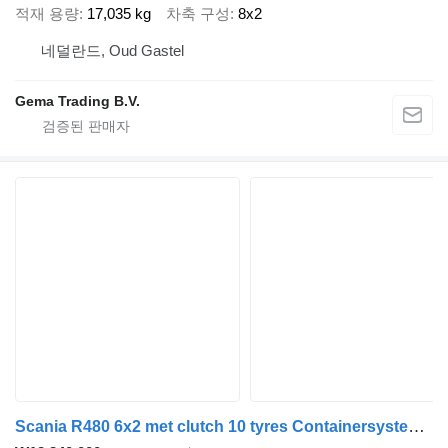
적재 용량
17,035 kg
차축 구성
8x2
네덜란드, Oud Gastel
Gema Trading B.V.
Scania R480 6x2 met clutch 10 tyres Containersysteem NCH