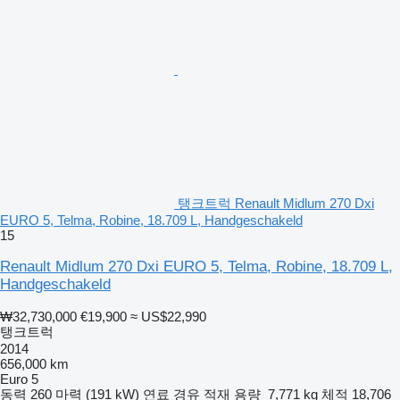
탱크트럭 Renault Midlum 270 Dxi
EURO 5, Telma, Robine, 18.709 L, Handgeschakeld
15
Renault Midlum 270 Dxi EURO 5, Telma, Robine, 18.709 L,
Handgeschakeld
₩32,730,000
€19,900
≈ US$22,990
탱크트럭
2014
656,000 km
Euro 5
동력
260 마력 (191 kW)
연료
경유
적재 용량
7,771 kg
체적
18,706