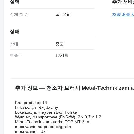
설명
추가 서비
전체 치수:
폭 - 2 m
차량 배송 
상태
상태:
중고
보증::
12개월
추가 정보 — 청소차 브러시 Metal-Technik zamiat
Kraj produkcji: PL
Lokalizacja: Rzędziany
Lokalizacja, kraj/państwo: Polska
Wymiary transportowe (DxSxW): 2 x 0,7 x 1,2
Metal-Technik zamiatarka TOP MT 2 m
mocowanie na przód ciągnika
mocowanie TUZ