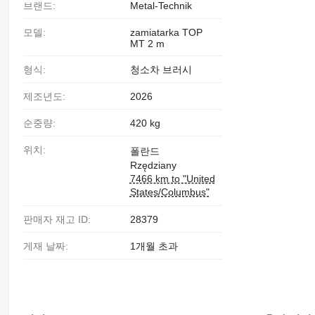
브랜드:
Metal-Technik
모델:
zamiatarka TOP
MT 2 m
형식:
청소차 브러시
제조년도:
2026
순중량:
420 kg
위치:
폴란드
Rzędziany
7466 km to "United
States/Columbus"
판매자 재고 ID:
28379
게재 날짜:
1개월 초과