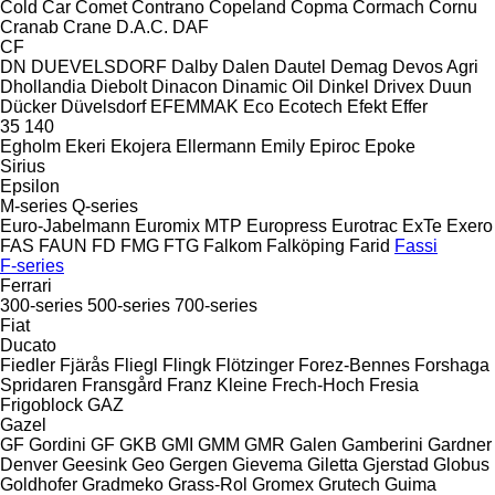
Cold Car
Comet
Contrano
Copeland
Copma
Cormach
Cornu
Cranab
Crane
D.A.C.
DAF
CF
DN
DUEVELSDORF
Dalby
Dalen
Dautel
Demag
Devos Agri
Dhollandia
Diebolt
Dinacon
Dinamic Oil
Dinkel
Drivex
Duun
Dücker
Düvelsdorf
EFEMMAK
Eco
Ecotech
Efekt
Effer
35
140
Egholm
Ekeri
Ekojera
Ellermann
Emily
Epiroc
Epoke
Sirius
Epsilon
M-series
Q-series
Euro-Jabelmann
Euromix MTP
Europress
Eurotrac
ExTe
Exero
FAS
FAUN
FD
FMG
FTG
Falkom
Falköping
Farid
Fassi
F-series
Ferrari
300-series
500-series
700-series
Fiat
Ducato
Fiedler
Fjärås
Fliegl
Flingk
Flötzinger
Forez-Bennes
Forshaga
Spridaren
Fransgård
Franz Kleine
Frech-Hoch
Fresia
Frigoblock
GAZ
Gazel
GF Gordini
GF
GKB
GMI
GMM
GMR
Galen
Gamberini
Gardner
Denver
Geesink
Geo
Gergen
Gievema
Giletta
Gjerstad
Globus
Goldhofer
Gradmeko
Grass-Rol
Gromex
Grutech
Guima