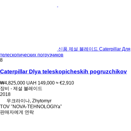
신품 제설 블레이드 Caterpillar Для
телескопических погрузчиков
8
Caterpillar Dlya teleskopicheskih pogruzchikov
₩4,825,000
UAH 149,000
≈ €2,910
장비 - 제설 블레이드
2018
우크라이나, Zhytomyr
TOV "NOVA-TEHNOLOGIYa"
판매자에게 연락