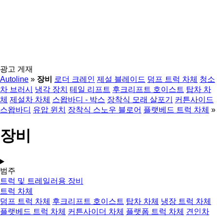
광고 게재
Autoline
»
장비
로더 크레인
제설 블레이드
덤프 트럭 차체
청소
차 브러시
냉각 장치
테일 리프트
후크리프트 호이스트
탑차 차
체
제설차 차체
스왑바디 - 박스
장착식 모래 살포기
커튼사이드
스왑바디
유압 윈치
장착식 스노우 블로어
플랫베드 트럭 차체
»
장비
범주
트럭 및 트레일러용 장비
트럭 차체
덤프 트럭 차체
후크리프트 호이스트
탑차 차체
냉장 트럭 차체
플랫베드 트럭 차체
커튼사이더 차체
플랫폼 트럭 차체
견인차