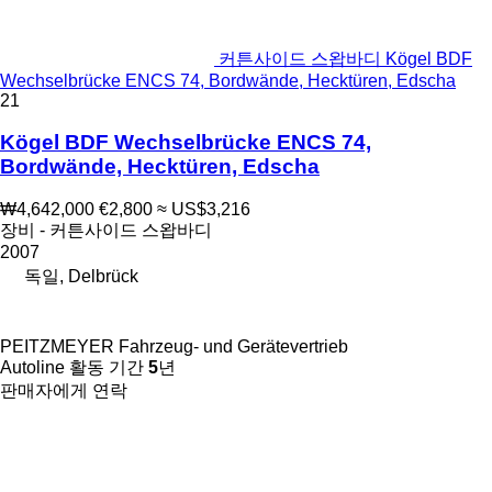
커튼사이드 스왑바디 Kögel BDF
Wechselbrücke ENCS 74, Bordwände, Hecktüren, Edscha
21
Kögel BDF Wechselbrücke ENCS 74,
Bordwände, Hecktüren, Edscha
₩4,642,000
€2,800
≈ US$3,216
장비 - 커튼사이드 스왑바디
2007
독일, Delbrück
PEITZMEYER Fahrzeug- und Gerätevertrieb
Autoline 활동 기간
5
년
판매자에게 연락