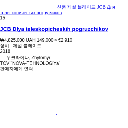
신품 제설 블레이드 JCB Для
телескопических погрузчиков
15
JCB Dlya teleskopicheskih pogruzchikov
₩4,825,000
UAH 149,000
≈ €2,910
장비 - 제설 블레이드
2018
우크라이나, Zhytomyr
TOV "NOVA-TEHNOLOGIYa"
판매자에게 연락