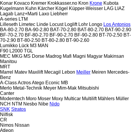
Konar
Kovaco
Kremer
Krokkasser.no
Kron
Krone
Kubota
Kugelmann
Kuhn
Kärcher
Kögel
Küpper-Weisser
LAG
LIAZ
Lagab
Lanz+Marti
Laxo
Liebherr
A-series
LTM
Lilleseth
Limetec
Linde
Locust
Loglift
Lohr
Longo
Los Antonios
BA-80-2.70
BA-90-2.80
BAT-70-2.80
BAT-80-2.70
BAT-90-2.90
BF-70-2.70
BF-80-2.70
BF-90-2.70
BF-90-2.80
BT-70-2.50
BT-
70-2.90
BT-80-2.50
BT-80-2.80
BT-90-2.60
Lumikko
Lück
M3
MAN
F90
L2000
TGL
MEC
MKG
MS Dorse
Madrog
Mafi
Magni
Magyar
Makinsan
Manitou
MRT
Marrel
Matev
Maxilift
Mecagil Lebon
Meiller
Meiren
Mercedes-
Benz
A-Class
Actros
Atego
Econic
MB
Merlo
Metal-Technik
Meyer
Mim-Mak
Mitsubishi
Canter
Moderntech
Moro
Moser
Moxy
Multicar
Multilift
Mählers
Müller
NCH
NTM
Nesbo
Nibe
Nido
SNK
Stratos
Nilfisk
CR
Nimos
Nissan
Atleon