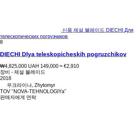
신품 제설 블레이드 DIECHI Для
телескопических погрузчиков
8
DIECHI Dlya teleskopicheskih pogruzchikov
₩4,825,000
UAH 149,000
≈ €2,910
장비 - 제설 블레이드
2018
우크라이나, Zhytomyr
TOV "NOVA-TEHNOLOGIYa"
판매자에게 연락