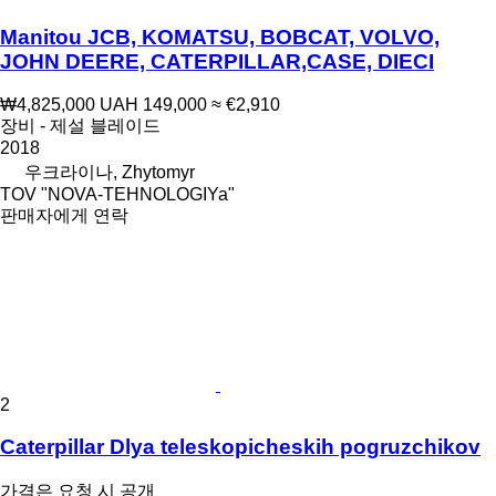
Manitou JCB, KOMATSU, BOBCAT, VOLVO,
JOHN DEERE, CATERPILLAR,CASE, DIECI
₩4,825,000
UAH 149,000
≈ €2,910
장비 - 제설 블레이드
2018
우크라이나, Zhytomyr
TOV "NOVA-TEHNOLOGIYa"
판매자에게 연락
2
Caterpillar Dlya teleskopicheskih pogruzchikov
가격은 요청 시 공개