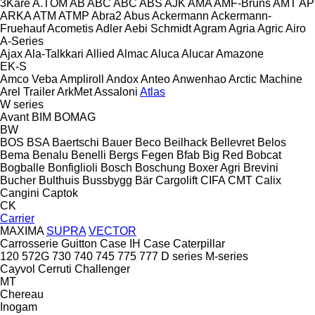
3Kare
A.TOM
AB
ABC
ABC
ABS
AJK
AMA
AMF-Bruns
AMT
AP
ARKA
ATM
ATMP
Abra2
Abus
Ackermann
Ackermann-
Fruehauf
Acometis
Adler
Aebi Schmidt
Agram
Agria
Agric
Airo
A-Series
Ajax
Ala-Talkkari
Allied
Almac
Aluca
Alucar
Amazone
EK-S
Amco Veba
Ampliroll
Andox
Anteo
Anwenhao
Arctic Machine
Arel Trailer
ArkMet
Assaloni
Atlas
W series
Avant
BIM
BOMAG
BW
BOS
BSA
Baertschi
Bauer
Beco
Beilhack
Bellevret
Belos
Bema
Benalu
Benelli
Bergs Fegen
Bfab
Big Red
Bobcat
Bogballe
Bonfiglioli
Bosch
Boschung
Boxer Agri
Brevini
Bucher
Bulthuis
Bussbygg
Bär Cargolift
CIFA
CMT
Calix
Cangini
Captok
CK
Carrier
MAXIMA
SUPRA
VECTOR
Carrosserie Guitton
Case IH
Case
Caterpillar
120
572G
730
740
745
775
777
D series
M-series
Cayvol
Cerruti
Challenger
MT
Chereau
Inogam