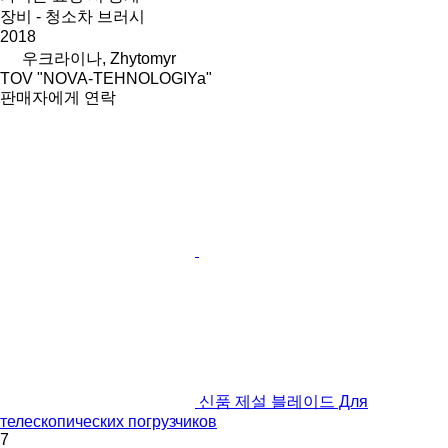
장비 - 청소차 브러시
2018
우크라이나, Zhytomyr
TOV "NOVA-TEHNOLOGIYa"
판매자에게 연락
신품 제설 블레이드 Для
телескопических погрузчиков
7