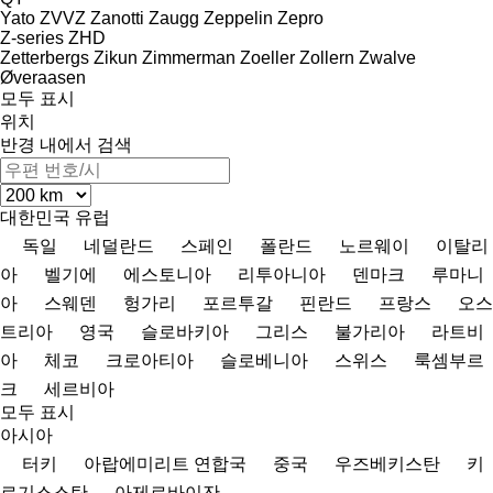
Yato
ZVVZ
Zanotti
Zaugg
Zeppelin
Zepro
Z-series
ZHD
Zetterbergs
Zikun
Zimmerman
Zoeller
Zollern
Zwalve
Øveraasen
모두 표시
위치
반경 내에서 검색
대한민국
유럽
독일
네덜란드
스페인
폴란드
노르웨이
이탈리
아
벨기에
에스토니아
리투아니아
덴마크
루마니
아
스웨덴
헝가리
포르투갈
핀란드
프랑스
오스
트리아
영국
슬로바키아
그리스
불가리아
라트비
아
체코
크로아티아
슬로베니아
스위스
룩셈부르
크
세르비아
모두 표시
아시아
터키
아랍에미리트 연합국
중국
우즈베키스탄
키
르기스스탄
아제르바이잔