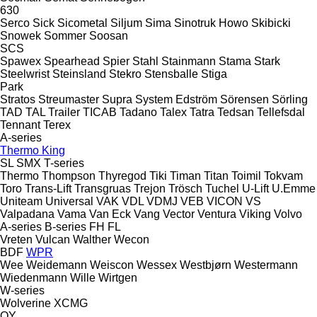
630
Serco
Sick
Sicometal
Siljum
Sima
Sinotruk Howo
Skibicki
Snowek
Sommer
Soosan
SCS
Spawex
Spearhead
Spier
Stahl
Stainmann
Stama
Stark
Steelwrist
Steinsland
Stekro
Stensballe
Stiga
Park
Stratos
Streumaster
Supra
System Edström
Sörensen
Sörling
TAD
TAL Trailer
TICAB
Tadano
Talex
Tatra
Tedsan
Tellefsdal
Tennant
Terex
A-series
Thermo King
SL
SMX
T-series
Thermo
Thompson
Thyregod
Tiki
Timan
Titan
Toimil
Tokvam
Toro
Trans-Lift
Transgruas
Trejon
Trösch
Tuchel
U-Lift
U.Emme
Uniteam
Universal
VAK
VDL
VDMJ
VEB
VICON
VS
Valpadana
Vama
Van Eck
Vang
Vector
Ventura
Viking
Volvo
A-series
B-series
FH
FL
Vreten
Vulcan
Walther
Wecon
BDF
WPR
Wee
Weidemann
Weiscon
Wessex
Westbjørn
Westermann
Wiedenmann
Wille
Wirtgen
W-series
Wolverine
XCMG
QY