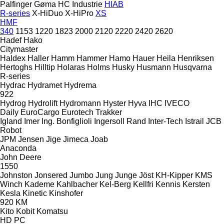
Palfinger
Gøma
HC Industrie
HIAB
R-series
X-HiDuo
X-HiPro
XS
HMF
340
1153
1220
1823
2000
2120
2220
2420
2620
Hadef
Hako
Citymaster
Haldex
Haller
Hamm
Hammer
Hamo
Hauer
Heila
Henriksen
Hertoghs
Hilltip
Holaras
Holms
Husky
Husmann
Husqvarna
R-series
Hydrac
Hydramet
Hydrema
922
Hydrog
Hydrolift
Hydromann
Hyster
Hyva
IHC
IVECO
Daily
EuroCargo
Eurotech
Trakker
Igland
Imer
Ing. Bonfiglioli
Ingersoll Rand
Inter-Tech
Istrail
JCB
Robot
JPM
Jensen
Jige
Jimeca
Joab
Anaconda
John Deere
1550
Johnston
Jonsered
Jumbo
Jung
Junge
Jöst
KH-Kipper
KMS
Winch
Kademe
Kahlbacher
Kel-Berg
Kellfri
Kennis
Kersten
Kesla
Kinetic
Kinshofer
920
KM
Kito
Kobit
Komatsu
HD
PC