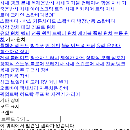
차체
탱크 본체
목재운반차 차체
폐기물 컨테이너
항온 차체
가
축운반차 차체
아이스크림 트럭 차체
카캐리어 트럭 차체
로더 크레인
스왑바디 BDF
스왑바디 - 박스
커튼사이드 스왑바디
냉장냉동 스왑바디
냉각 장치
테일 리프트
윈치
유압 윈치
텔퍼
전동 윈치
트랙터 윈치
케이블 풀링 윈치
수동 윈
치
기타 윈치
휠체어 리프트
방수포
밴 선반
블레이드 리프터
유리 운반대
청소차용 장비
제설 블레이드
청소차 브러시
제설차 차체
장착식 모래 살포기
장착식 스노우 블로어
쓰레기차 차체
스킵로더 차체
진공 탱크
몸체
균형추
구급차 장비
캠핑카용 장비
싱크
보일러
파고라
RV 어닝
변기
오토바이 액세서리
자동차용 장비
픽업트럭 하드탑
루프 랙
자전거 캐리어
기타 장비
모두 표시
브랜드
이 쿼리에서 발견된 결과가 없습니다