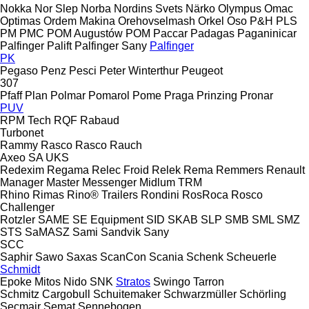
Nokka
Nor Slep
Norba
Nordins Svets
Närko
Olympus
Omac
Optimas
Ordem Makina
Orehovselmash
Orkel
Oso
P&H
PLS
PM
PMC
POM Augustów
POM
Paccar
Padagas
Paganinicar
Palfinger Palift
Palfinger Sany
Palfinger
PK
Pegaso
Penz
Pesci
Peter Winterthur
Peugeot
307
Pfaff
Plan
Polmar
Pomarol
Pome
Praga
Prinzing
Pronar
PUV
RPM Tech
RQF
Rabaud
Turbonet
Rammy
Rasco
Rasco
Rauch
Axeo
SA
UKS
Redexim
Regama
Relec Froid
Relek
Rema
Remmers
Renault
Manager
Master
Messenger
Midlum
TRM
Rhino
Rimas
Rino® Trailers
Rondini
RosRoca
Rosco
Challenger
Rotzler
SAME
SE Equipment
SID
SKAB
SLP
SMB
SML
SMZ
STS
SaMASZ
Sami
Sandvik
Sany
SCC
Saphir
Sawo
Saxas
ScanCon
Scania
Schenk
Scheuerle
Schmidt
Epoke
Mitos
Nido
SNK
Stratos
Swingo
Tarron
Schmitz Cargobull
Schuitemaker
Schwarzmüller
Schörling
Secmair
Semat
Sennebogen