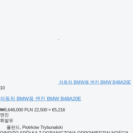
자동차 BMW용 엔진 BMW B48A20E
10
자동차 BMW용 엔진 BMW B48A20E
₩8,648,000
PLN 22,500
≈ €5,216
엔진
휘발유
폴란드, Piotrków Trybunalski
QINDITO SPÓŁKA Z OGRANICZONĄ ODPOWIEDZIALNOŚCIĄ