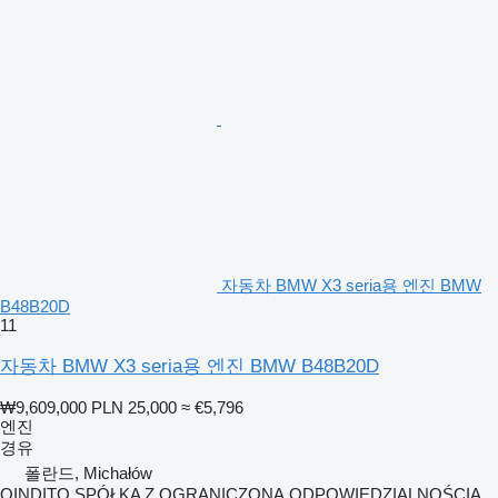
자동차 BMW X3 seria용 엔진 BMW
B48B20D
11
자동차 BMW X3 seria용 엔진 BMW B48B20D
₩9,609,000
PLN 25,000
≈ €5,796
엔진
경유
폴란드, Michałów
QINDITO SPÓŁKA Z OGRANICZONĄ ODPOWIEDZIALNOŚCIĄ