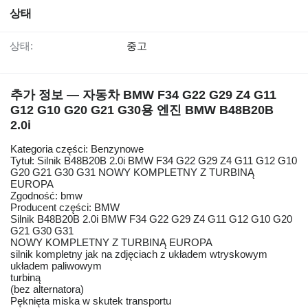
상태
상태:
중고
추가 정보 — 자동차 BMW F34 G22 G29 Z4 G11
G12 G10 G20 G21 G30용 엔진 BMW B48B20B
2.0i
Kategoria części: Benzynowe
Tytuł: Silnik B48B20B 2.0i BMW F34 G22 G29 Z4 G11 G12 G10
G20 G21 G30 G31 NOWY KOMPLETNY Z TURBINĄ
EUROPA
Zgodność: bmw
Producent części: BMW
Silnik B48B20B 2.0i BMW F34 G22 G29 Z4 G11 G12 G10 G20
G21 G30 G31
NOWY KOMPLETNY Z TURBINĄ EUROPA
silnik kompletny jak na zdjęciach z układem wtryskowym
układem paliwowym
turbiną
(bez alternatora)
Pęknięta miska w skutek transportu