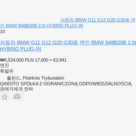
자동차 BMW G11 G12 G20 G30용 엔
진 BMW B48B20B 2.0i HYBRiD PLUG-IN
10
자동차 BMW G11 G12 G20 G30용 엔진 BMW B48B20B 2.0i
HYBRiD PLUG-IN
₩6,534,000
PLN 17,000
≈ €3,941
엔진
휘발유
폴란드, Piotrków Trybunalski
QINDITO SPÓŁKA Z OGRANICZONĄ ODPOWIEDZIALNOŚCIĄ
판매자에게 연락