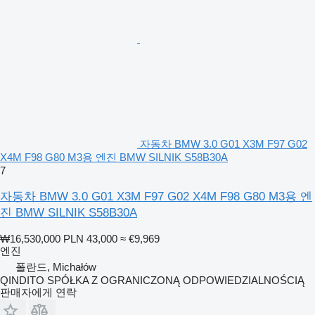
자동차 BMW 3.0 G01 X3M F97 G02
X4M F98 G80 M3용 엔진 BMW SILNIK S58B30A
7
자동차 BMW 3.0 G01 X3M F97 G02 X4M F98 G80 M3용 엔
진 BMW SILNIK S58B30A
₩16,530,000
PLN 43,000
≈ €9,969
엔진
폴란드, Michałów
QINDITO SPÓŁKA Z OGRANICZONĄ ODPOWIEDZIALNOŚCIĄ
판매자에게 연락