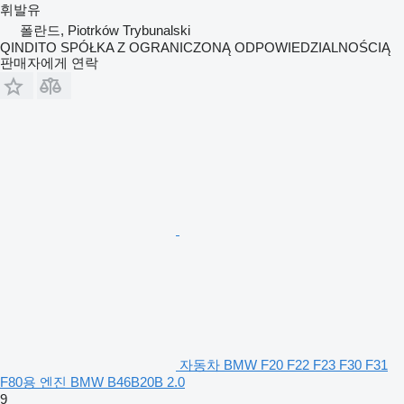
휘발유
폴란드, Piotrków Trybunalski
QINDITO SPÓŁKA Z OGRANICZONĄ ODPOWIEDZIALNOŚCIĄ
판매자에게 연락
자동차 BMW F20 F22 F23 F30 F31
F80용 엔진 BMW B46B20B 2.0
9