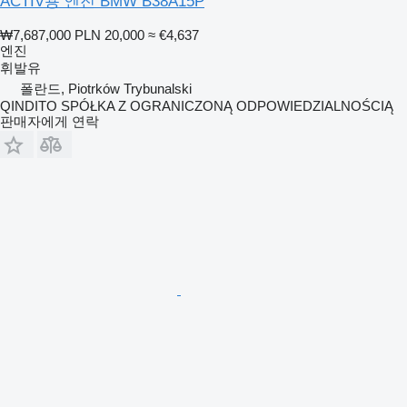
ACTIV용 엔진 BMW B38A15P
₩7,687,000
PLN 20,000
≈ €4,637
엔진
휘발유
폴란드, Piotrków Trybunalski
QINDITO SPÓŁKA Z OGRANICZONĄ ODPOWIEDZIALNOŚCIĄ
판매자에게 연락