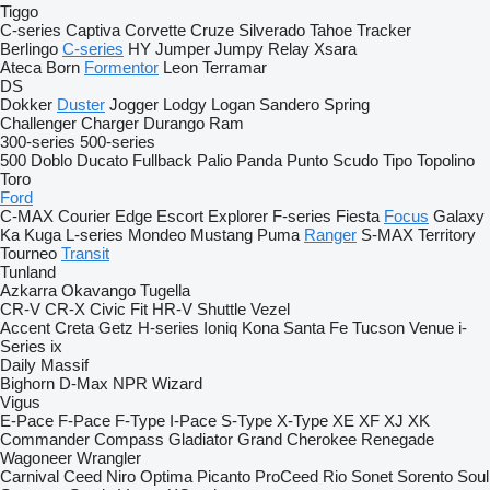
Tiggo
C-series
Captiva
Corvette
Cruze
Silverado
Tahoe
Tracker
Berlingo
C-series
HY
Jumper
Jumpy
Relay
Xsara
Ateca
Born
Formentor
Leon
Terramar
DS
Dokker
Duster
Jogger
Lodgy
Logan
Sandero
Spring
Challenger
Charger
Durango
Ram
300-series
500-series
500
Doblo
Ducato
Fullback
Palio
Panda
Punto
Scudo
Tipo
Topolino
Toro
Ford
C-MAX
Courier
Edge
Escort
Explorer
F-series
Fiesta
Focus
Galaxy
Ka
Kuga
L-series
Mondeo
Mustang
Puma
Ranger
S-MAX
Territory
Tourneo
Transit
Tunland
Azkarra
Okavango
Tugella
CR-V
CR-X
Civic
Fit
HR-V
Shuttle
Vezel
Accent
Creta
Getz
H-series
Ioniq
Kona
Santa Fe
Tucson
Venue
i-
Series
ix
Daily
Massif
Bighorn
D-Max
NPR
Wizard
Vigus
E-Pace
F-Pace
F-Type
I-Pace
S-Type
X-Type
XE
XF
XJ
XK
Commander
Compass
Gladiator
Grand Cherokee
Renegade
Wagoneer
Wrangler
Carnival
Ceed
Niro
Optima
Picanto
ProCeed
Rio
Sonet
Sorento
Soul