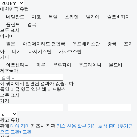
대한민국
유럽
네덜란드
체코
독일
스웨덴
벨기에
슬로바키아
폴란드
영국
모두 표시
아시아
일본
아랍에미리트 연합국
우즈베키스탄
중국
조지
아
터키
타지키스탄
카자흐스탄
기타
아르헨티나
페루
우루과이
우크라이나
몰도바
제조국가
이 쿼리에서 발견된 결과가 없습니다
독일
미국
영국
일본
체코
프랑스
모두 표시
가격
–
광고 유형
판매
대여
경매
제조사 직판
리스
신용
할부 거래
보상 판매(추가금
으로 교환)
교환