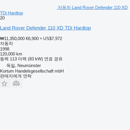
자동차 Land Rover Defender 110 XD
TDi Hardtop
20
Land Rover Defender 110 XD TDi Hardtop
₩11,350,000
€6,900
≈ US$7,972
자동차
1998
120,000 km
동력
113 마력 (83 kW)
연료
경유
독일, Neumünster
Kortum Handelsgesellschaft mbH
판매자에게 연락