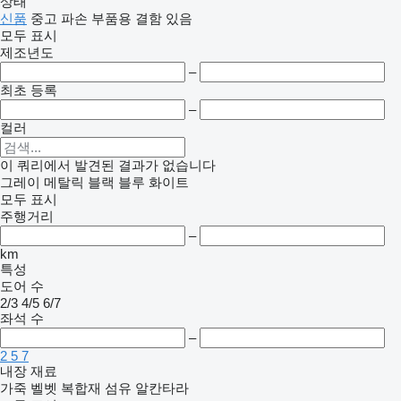
상태
신품
중고
파손
부품용
결함 있음
모두 표시
제조년도
–
최초 등록
–
컬러
이 쿼리에서 발견된 결과가 없습니다
그레이
메탈릭
블랙
블루
화이트
모두 표시
주행거리
–
km
특성
도어 수
2/3
4/5
6/7
좌석 수
–
2
5
7
내장 재료
가죽
벨벳
복합재
섬유
알칸타라