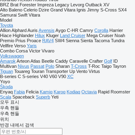
BRZ
Brat
Forester
Impreza
Legacy
Levorg
Outback
XV
Alto
Baleno
Celerio
Dzire
Grand Vitara
Ignis
Jimny
S-Cross
SX4
Samurai
Swift
Vitara
Model
Toyota
Allion
Alphard
Auris
Avensis
Aygo
C-HR
Camry
Corolla
Harrier
Hiace
Highlander
Hilux
Kluger
Land Cruiser
Mega Cruiser
Noah
Premio
Prius
Proace
RAV4
SW4
Sienna
Sienta
Tacoma
Tundra
Vellfire
Verso
Yaris
Combo
Corsa
Victor
Vivaro
Volkswagen
Amarok
Arteon
Atlas
Beetle
Caddy
Caravelle
Crafter
Golf
ID
Multivan
Nivus
Passat
Polo
Sharan
T-Cross
T-Roc
Taigo
Tayron
Tiguan
Touareg
Touran
Transporter
Up
Vento
Virtus
B-series
C
S-series
V40
V60
V90
XC
Yoyo
Škoda
Enyaq
Fabia
Felicia
Kamiq
Karoq
Kodiaq
Octavia
Rapid
Roomster
Scala
Spaceback
Superb
Yeti
모두 표시
우측 핸들
우측 핸들
위치
반경 내에서 검색