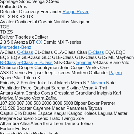
Sportage
Stonic
Venga
XCeed
Gallardo
Urus
Defender
Discovery
Freelander
Range Rover
IS
LX
NX
RX
UX
Aviator
Continental
Corsair
Nautilus
Navigator
TGE
TD
ZS
Deliver
T-series
eDeliver
2
3
5
6
Atenza
BT
CX
Demio
MX
T-series
Mercedes-Benz
A-Class
C-Class
CL-Class
CLA-Class
Citan
E-Class
EQA
EQE
EQS
EQV
GL-Class
GLC
GLE-Class
GLK-Class
GLS
ML
Maybach
R-Class
S-Class
SL-Class
SLK-Class
Sprinter
V-Class
Viano
Vito
Clubman
Cooper
Countryman
John Cooper Works
One
ASX
D-series
Eclipse
Jeep
L-series
Montero
Outlander
Pajero
Space Star
Triton
eK
Fairlady Z
Frontier
Juke
Leaf
March
Micra
NP
Navara
Note
Pathfinder
Patrol
Qashqai
Serena
Skyline
Versa
X-Trail
Antara
Astra
Combo
Corsa
Crossland
Grandland
Insignia
Karl
Meriva
Movano
Vectra
Zafira
107
208
307
308
508
2008
3008
5008
Bipper
Boxer
Partner
911
928
Boxster
Cayenne
Macan
Panamera
Taycan
Captur
Clio
Duster
Espace
Kadjar
Kangoo
Koleos
Laguna
Master
Megane
Sandero
Scenic
Trafic
Twingo
Zoe
Alhambra
Altea
Ateca
Ibiza
Leon
Tarraco
Toledo
Forfour
Fortwo
Korando
Rexton
Rodius
Tivoli