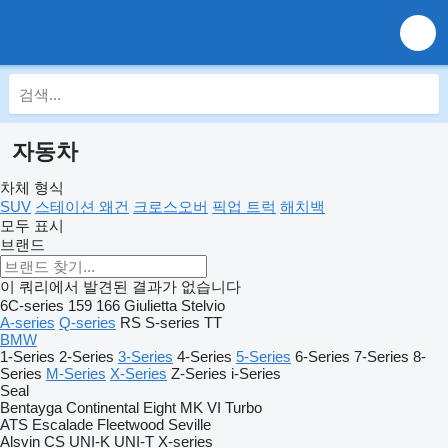
자동차
차체 형식
SUV
스테이션 왜건
크로스오버
픽업 트럭
해치백
모두 표시
브랜드
이 쿼리에서 발견된 결과가 없습니다
6C-series
159
166
Giulietta
Stelvio
A-series
Q-series
RS
S-series
TT
BMW
1-Series
2-Series
3-Series
4-Series
5-Series
6-Series
7-Series
8-
Series
M-Series
X-Series
Z-Series
i-Series
Seal
Bentayga
Continental
Eight
MK VI
Turbo
ATS
Escalade
Fleetwood
Seville
Alsvin
CS
UNI-K
UNI-T
X-series