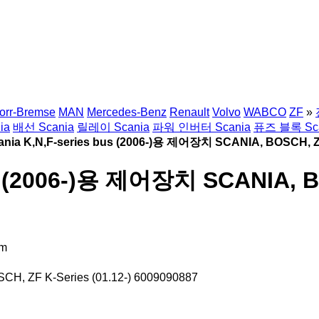
orr-Bremse
MAN
Mercedes-Benz
Renault
Volvo
WABCO
ZF
»
ia
배선 Scania
릴레이 Scania
파워 인버터 Scania
퓨즈 블록 Sca
nia K,N,F-series bus (2006-)용 제어장치 SCANIA, BOSCH, ZF 
 (2006-)용 제어장치 SCANIA, BOS
am
H, ZF K-Series (01.12-) 6009090887