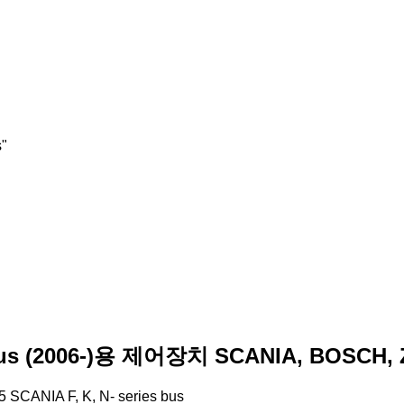
s"
 (2006-)용 제어장치 SCANIA, BOSCH, ZF K
 SCANIA F, K, N- series bus