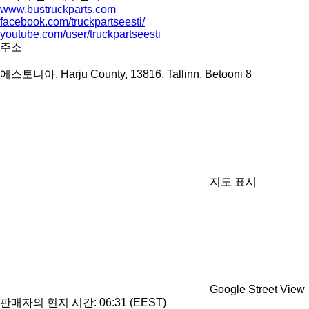
www.bustruckparts.com
facebook.com/truckpartseesti/
youtube.com/user/truckpartseesti
주소
에스토니아, Harju County, 13816, Tallinn, Betooni 8
지도 표시
Google Street View
판매자의 현지 시간: 06:31 (EEST)