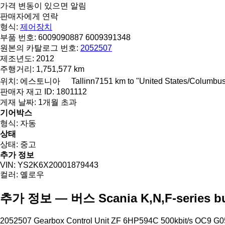
가격 변동이 있으면 알림
판매자에게 연락
형식:
제어장치
부품 번호:
6009090887 6009391348
원본의 카탈로그 번호:
2052507
제조년도:
2012
주행거리:
1,751,577 km
위치:
에스토니아
Tallinn
7151 km to "United States/Columbu
판매자 재고 ID:
1801112
게재 날짜:
1개월 초과
기어박스
형식:
자동
상태
상태:
중고
추가 정보
VIN:
YS2K6X20001879443
컬러:
옐로우
추가 정보 — 버스 Scania K,N,F-series bus
2052507 Gearbox Control Unit ZF 6HP594C 500kbit/s OC9 G05