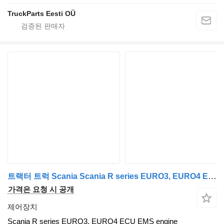
TruckParts Eesti OÜ
트랙터 트럭 Scania Scania R series EURO3, EURO4 ECU EMS engine control unit DC1617, DC16, 16 liters engine 8 cylinder, 1884508, 1884631, 1893201, 1903918, 1908894, 1913470, 2006173, 2061725, 2145455, 2169085, 2281278, 2378888, 2386616, 2418308, 2561669, 1931417, 2486569.용 제어장치 Scania R series EURO3, EURO4 ECU EMS engine control unit DC1617, DC16, Scania
가격은 요청 시 공개
제어장치
Scania R series EURO3, EURO4 ECU EMS engine