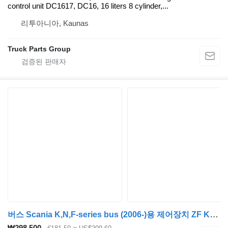
control unit DC1617, DC16, 16 liters 8 cylinder,...
리투아니아, Kaunas
Truck Parts Group
버스 Scania K,N,F-series bus (2006-)용 제어장치 ZF K-series (01.06-) 6HP504C
₩298,500