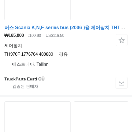
버스 Scania K,N,F-series bus (2006-)용 제어장치 THTRAFIK ELEKTRONIK AB,SCANIA K-Series (01.06-) TH970F
₩165,800
€100.80
≈ US$116.50
제어장치
TH970F 1776764 489880
경유
에스토니아, Tallinn
TruckParts Eesti OÜ