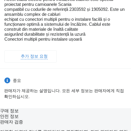
proiectat pentru camioanele Scania
compatibil cu codurile de referință 2303592 și 1905092. Este un
ansamblu complex de cabluri
echipat cu conectori multipli pentru o instalare facilă și o
funcționare optimă a sistemului de încălzire. Cablul este
construit din materiale de înaltă calitate
asigurând durabilitate și rezistență la uzură
Conectori multipli pentru instalare ușoară
추가 정보 요청
중요
판매자가 제공하는 설명입니다. 모든 세부 정보는 판매자에게 직접
확인하십시오.
구매 정보
안전 정보
판매자 검증