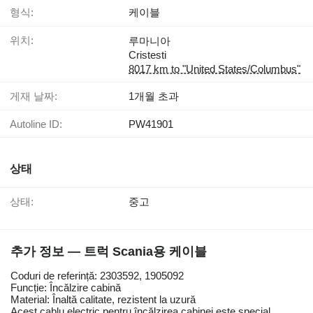
형식:
케이블
위치:
루마니아
Cristesti
8017 km to "United States/Columbus"
게재 날짜:
1개월 초과
Autoline ID:
PW41901
상태
상태:
중고
추가 정보 — 트럭 Scania용 케이블
Coduri de referință: 2303592, 1905092
Funcție: Încălzire cabină
Material: Înaltă calitate, rezistent la uzură
Acest cablu electric pentru încălzirea cabinei este special