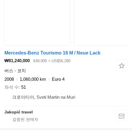
Mercedes-Benz Tourismo 16 M / Neue Lack
₩81,240,000
€49,000
≈ US$56,280
버스 - 코치
2008
1,060,000 km
Euro 4
좌석 수
51
크로아티아, Sveti Martin na Muri
Jakopić travel