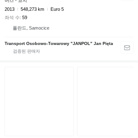
버스 - 코치
2013
548,273 km
Euro 5
좌석 수
59
폴란드, Samocice
Transport Osobowo-Towarowy "JANPOL" Jan Pięta