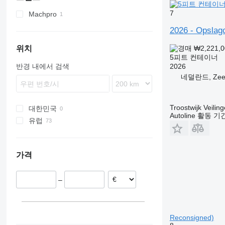
7
Machpro
MP
2026 - Opslagc
₩2,221,
위치
5피트 컨테이너
2026
반경 내에서 검색
네덜란드, Zee
Troostwijk Veiling
대한민국
Autoline 활동 
유럽
영국
독일
가격
스페인
네덜란드
–
노르웨이
스웨덴
프랑스
루마니아
Reconsigned)