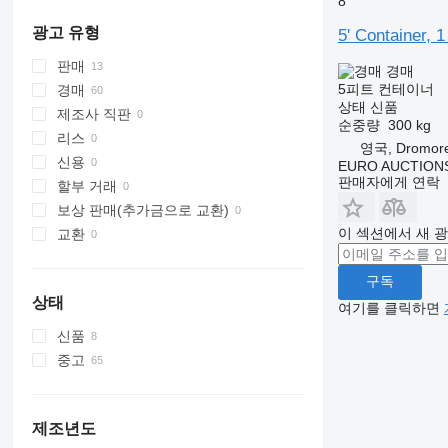
8
광고 유형
5' Container,
판매
경매
5피트 컨테이너
경매
상태
신품
제조사 직판
순중량
300 kg
리스
영국, Dromor
신용
EURO AUCTIONS
판매자에게 연락
할부 거래
보상 판매(추가금으로 교환)
이 섹션에서 새 
교환
구독
상태
여기를 클릭하면
신품
중고
제조년도