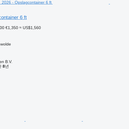
ontainer 6 ft
000
€1,350
≈ US$1,560
wolde
en B.V.
기간
8
년