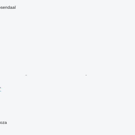
endaal
'
oza