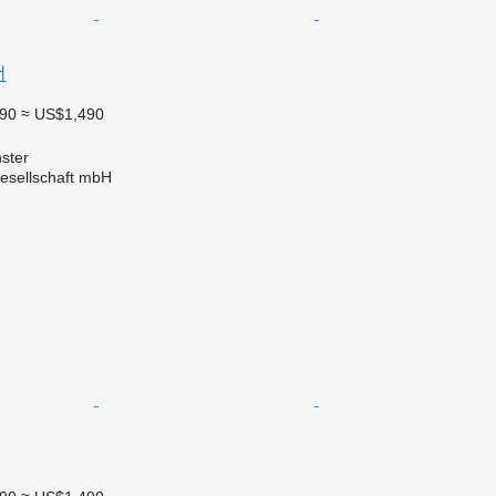
너
290
≈ US$1,490
ster
esellschaft mbH