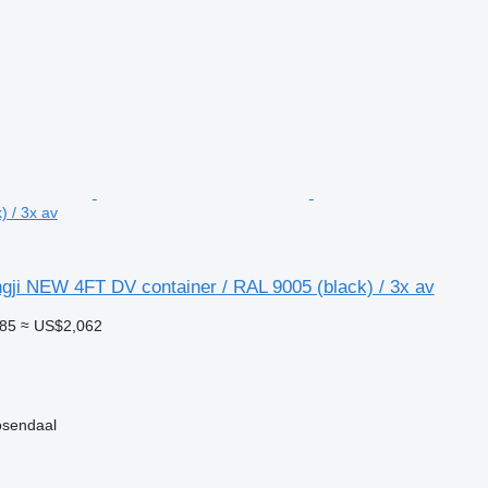
) / 3x av
gji NEW 4FT DV container / RAL 9005 (black) / 3x av
785
≈ US$2,062
endaal