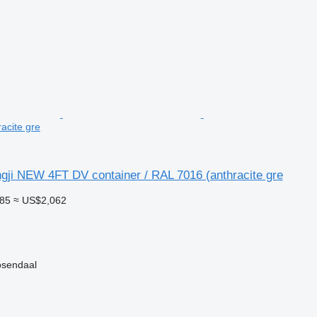
acite gre
gji NEW 4FT DV container / RAL 7016 (anthracite gre
785
≈ US$2,062
endaal