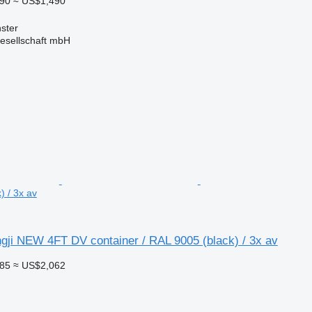
290
≈ US$1,490
ster
esellschaft mbH
) / 3x av
gji NEW 4FT DV container / RAL 9005 (black) / 3x av
785
≈ US$2,062