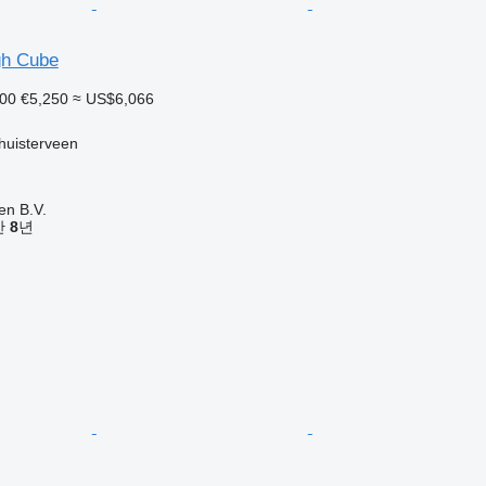
gh Cube
000
€5,250
≈ US$6,066
isterveen
en B.V.
기간
8
년