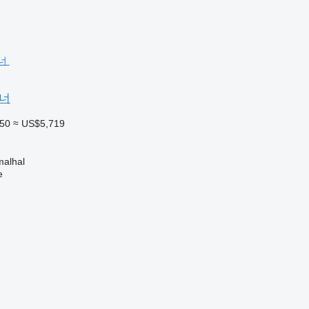
이너
950
≈ US$5,719
alhal
e