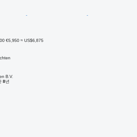
000
€5,950
≈ US$6,875
hten
en B.V.
기간
8
년