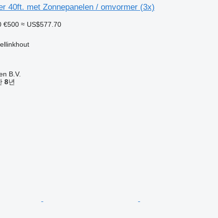
er 40ft. met Zonnepanelen / omvormer (3x)
0
€500
≈ US$577.70
linkhout
en B.V.
기간
8
년