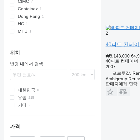
CIMC
Containex
Dong Fang
HC
MTU
2
40피트 컨테
위치
₩8,143,000
€4,
40피트 컨테이너
반경 내에서 검색
2007
포르투갈, Ram
Ambigroup Reus
판매자에게 연락
대한민국
유럽
기타
영국
스페인
우크라이나
독일
가격
네덜란드
루마니아