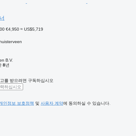
이너
000
€4,950
≈ US$5,719
isterveen
en B.V.
기간
8
년
광고를 받으려면 구독하십시오
개인정보 보호정책
및
사용자 계약
에 동의하실 수 있습니다.