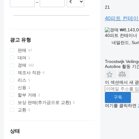
–
스웨덴
21
포르투갈
이탈리아
40피트 컨테
모두 표시
₩8,143,
40피트 컨테이너
광고 유형
네덜란드, Surhu
판매
대여
Troostwijk Veiling
경매
Autoline 활동 
제조사 직판
리스
이 섹션에서 새 
신용
할부 거래
구독
보상 판매(추가금으로 교환)
여기를 클릭하면
교환
상태