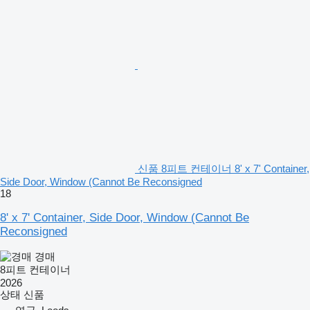
신품 8피트 컨테이너 8' x 7' Container,
Side Door, Window (Cannot Be Reconsigned
18
8' x 7' Container, Side Door, Window (Cannot Be
Reconsigned
경매
8피트 컨테이너
2026
상태
신품