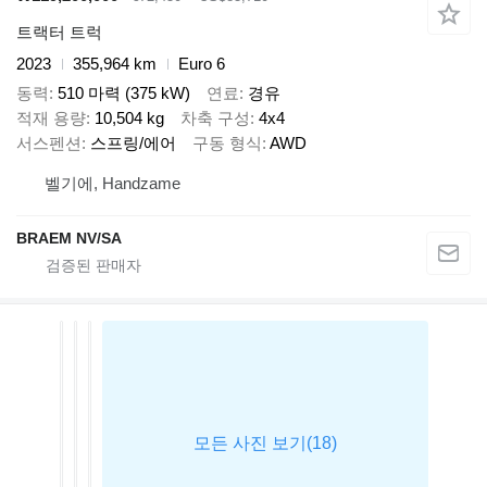
트랙터 트럭
2023
355,964 km
Euro 6
동력
510 마력 (375 kW)
연료
경유
적재 용량
10,504 kg
차축 구성
4x4
서스펜션
스프링/에어
구동 형식
AWD
벨기에, Handzame
BRAEM NV/SA