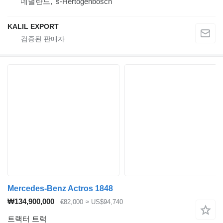
네덜란드, 's-Hertogenbosch
KALIL EXPORT
Mercedes-Benz Actros 1848
₩134,900,000
€82,000
≈ US$94,740
트랙터 트럭