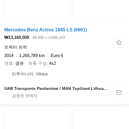
Mercedes-Benz Actros 1845 LS (0661)
₩13,160,000
€8,000
≈ US$9,243
트랙터 트럭
2014
1,265,789 km
Euro 6
연료
경유
차축 구성
4x2
리투아니아, Vilnius
UAB Transporto Pardavimai / MAN TopUsed Lithuania