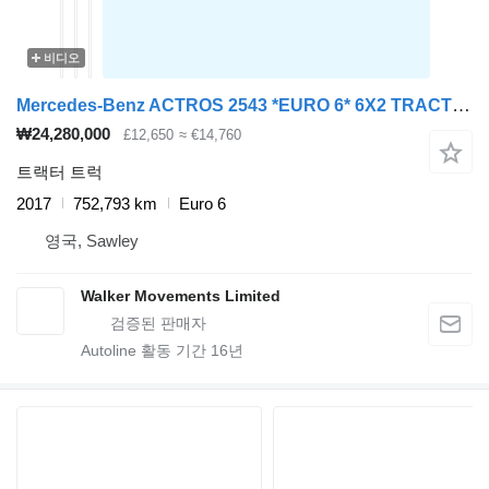
비디오
Mercedes-Benz ACTROS 2543 *EURO 6* 6X2 TRACTOR UNIT – 2017 – YA17 NFH
₩24,280,000
£12,650
≈ €14,760
트랙터 트럭
2017
752,793 km
Euro 6
영국, Sawley
Walker Movements Limited
Autoline 활동 기간
16
년