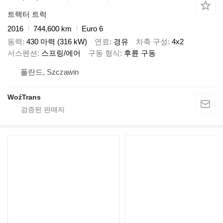
트랙터 트럭
2016
744,600 km
Euro 6
동력
430 마력 (316 kW)
연료
경유
차축 구성
4x2
서스펜션
스프링/에어
구동 형식
후륜 구동
폴란드, Szczawin
WoźTrans