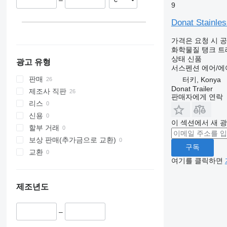
–
9
Donat Stainles
가격은 요청 시 
화학물질 탱크 
상태
신품
광고 유형
서스펜션
에어/에
판매
터키, Konya
Donat Trailer
제조사 직판
판매자에게 연락
리스
신용
이 섹션에서 새 
할부 거래
보상 판매(추가금으로 교환)
구독
교환
여기를 클릭하면
제조년도
–