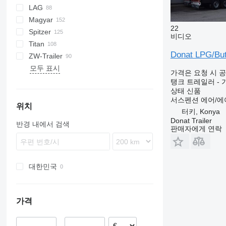
LAG
탱커 세미 트레일러
BPO
LPG
TF
EUT
ASW
TX
Stralis
Modulo
TSA
SSK
Magyar
KIP
SSL
0-3
TGS
22
Spitzer
TSA
STB
GSA
S-series
SA
L-series
CM
MACOLA
SCT
TS
비디오
Titan
STS
O-3
SR
SL
SF
LPG
Donat LPG/Bu
ZW-Trailer
SK
OPL 38
SP
ADR
97
NS
LPG
모두 표시
TX
가격은 요청 시 
탱크 트레일러 - 
상태
신품
서스펜션
에어/에
위치
터키, Konya
Donat Trailer
반경 내에서 검색
판매자에게 연락
대한민국
가격