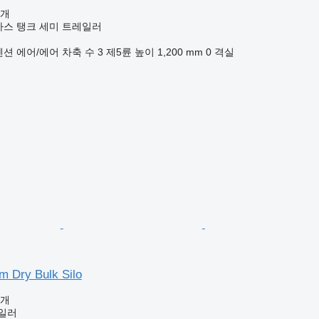
공개
가스 탱크 세미 트레일러
펜션
에어/에어
차축 수
3
제5륜 높이
1,200 mm
0 격실
m Dry Bulk Silo
공개
일러