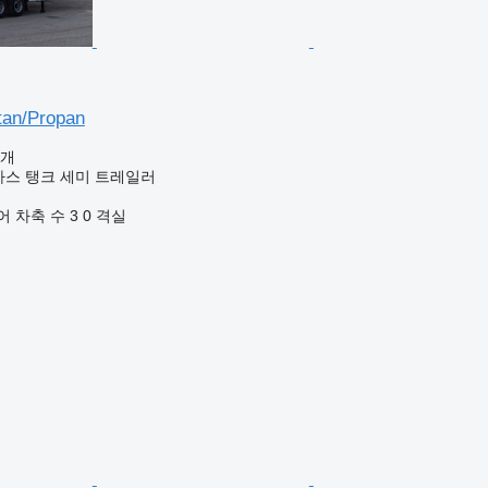
tan/Propan
공개
가스 탱크 세미 트레일러
어
차축 수
3
0 격실