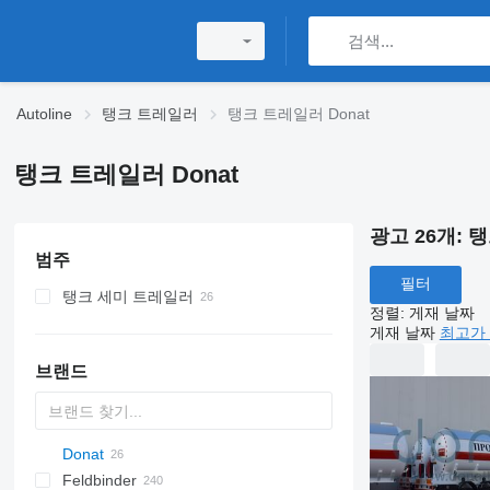
Autoline
탱크 트레일러
탱크 트레일러 Donat
탱크 트레일러 Donat
광고 26개:
탱
범주
필터
탱크 세미 트레일러
정렬
:
게재 날짜
연료 탱크 세미 트레일러
게재 날짜
최고가 
시멘트 탱크 트레일러
브랜드
가스 탱크 세미 트레일러
사일로 탱크 트레일러
화학물질 탱크 트레일러
Donat
액체 아스팔트 탱크 트레일러
SVM
NCG
CB
T-series
SAPL
KIS
STF
ADR
CK
SOA
K series
Feldbinder
식품 세미 트레일러
NG
BPDO
LPG
45
AMMONIA
Carrytank