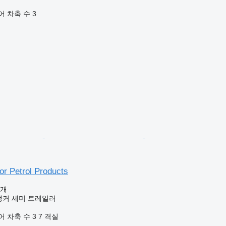
어
차축 수
3
or Petrol Products
공개
 탱커 세미 트레일러
어
차축 수
3
7 격실