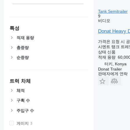
Tank Semitrailer
9
비디오
특성
Donat Heavy D
적재 용량
가격은 요청 시 
시멘트 탱크 트레
총중량
상태
신품
적재 용량
60,000
순중량
터키, Konya
Donat Trailer
판매자에게 연락
트럭 차체
체적
구획 수
주입구 수
게이지