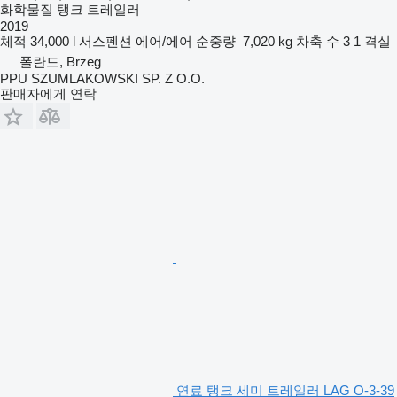
화학물질 탱크 트레일러
2019
체적
34,000 l
서스펜션
에어/에어
순중량
7,020 kg
차축 수
3
1 격실
폴란드, Brzeg
PPU SZUMLAKOWSKI SP. Z O.O.
판매자에게 연락
연료 탱크 세미 트레일러 LAG O-3-39