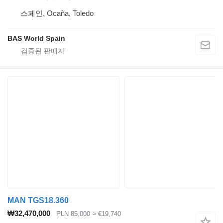
스페인, Ocaña, Toledo
BAS World Spain
MAN TGS18.360
₩32,470,000
PLN 85,000
≈ €19,740