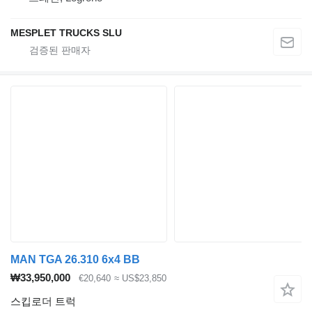
MESPLET TRUCKS SLU
MAN TGA 26.310 6x4 BB
₩33,950,000
€20,640
≈ US$23,850
스킵로더 트럭