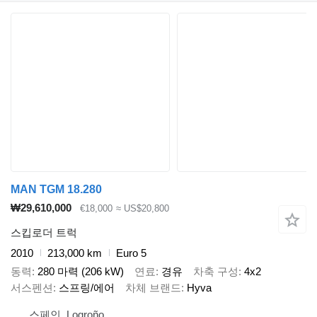
MAN TGM 18.280
₩29,610,000
€18,000
≈ US$20,800
스킵로더 트럭
2010
213,000 km
Euro 5
동력
280 마력 (206 kW)
연료
경유
차축 구성
4x2
서스펜션
스프링/에어
차체 브랜드
Hyva
스페인, Logroño