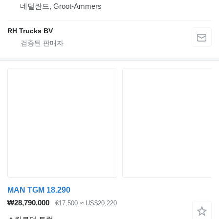
네덜란드, Groot-Ammers
RH Trucks BV
MAN TGM 18.290
₩28,790,000
€17,500
≈ US$20,220