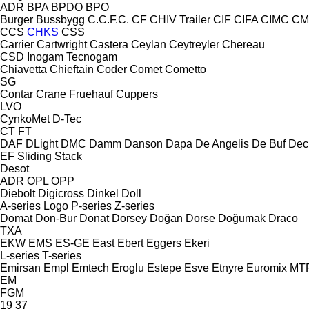
ADR
BPA
BPDO
BPO
Burger
Bussbygg
C.C.F.C.
CF
CHIV Trailer
CIF
CIFA
CIMC
CM
CCS
CHKS
CSS
Carrier
Cartwright
Castera
Ceylan
Ceytreyler
Chereau
CSD
Inogam
Tecnogam
Chiavetta
Chieftain
Coder
Comet
Cometto
SG
Contar
Crane Fruehauf
Cuppers
LVO
CynkoMet
D-Tec
CT
FT
DAF
DLight
DMC
Damm
Danson
Dapa
De Angelis
De Buf
Dec
EF
Sliding
Stack
Desot
ADR
OPL
OPP
Diebolt
Digicross
Dinkel
Doll
A-series
Logo
P-series
Z-series
Domat
Don-Bur
Donat
Dorsey
Doğan Dorse
Doğumak
Draco
TXA
EKW
EMS
ES-GE
East
Ebert
Eggers
Ekeri
L-series
T-series
Emirsan
Empl
Emtech
Eroglu
Estepe
Esve
Etnyre
Euromix MT
EM
FGM
19
37