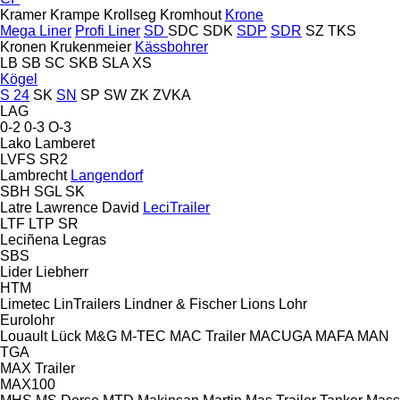
Kramer
Krampe
Krollseg
Kromhout
Krone
Mega Liner
Profi Liner
SD
SDC
SDK
SDP
SDR
SZ
TKS
Kronen
Krukenmeier
Kässbohrer
LB
SB
SC
SKB
SLA
XS
Kögel
S 24
SK
SN
SP
SW
ZK
ZVKA
LAG
0-2
0-3
O-3
Lako
Lamberet
LVFS
SR2
Lambrecht
Langendorf
SBH
SGL
SK
Latre
Lawrence David
LeciTrailer
LTF
LTP
SR
Leciñena
Legras
SBS
Lider
Liebherr
HTM
Limetec
LinTrailers
Lindner & Fischer
Lions
Lohr
Eurolohr
Louault
Lück
M&G
M-TEC
MAC Trailer
MACUGA
MAFA
MAN
TGA
MAX Trailer
MAX100