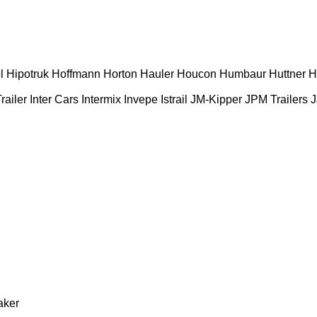
l
Hipotruk
Hoffmann
Horton Hauler
Houcon
Humbaur
Huttner
H
railer
Inter Cars
Intermix
Invepe
Istrail
JM-Kipper
JPM Trailers
J
aker