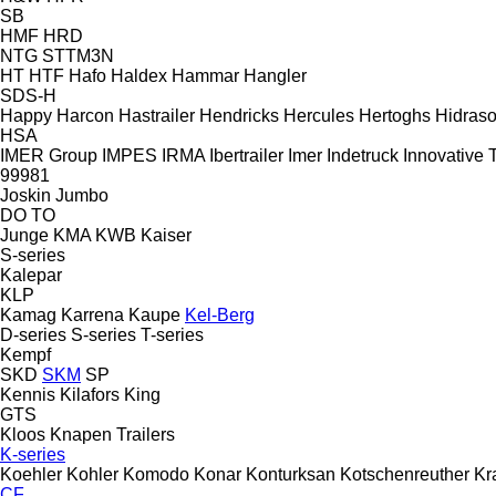
SB
HMF
HRD
NTG
STTM3N
HT
HTF
Hafo
Haldex
Hammar
Hangler
SDS-H
Happy
Harcon
Hastrailer
Hendricks
Hercules
Hertoghs
Hidraso
HSA
IMER Group
IMPES
IRMA
Ibertrailer
Imer
Indetruck
Innovative T
99981
Joskin
Jumbo
DO
TO
Junge
KMA
KWB
Kaiser
S-series
Kalepar
KLP
Kamag
Karrena
Kaupe
Kel-Berg
D-series
S-series
T-series
Kempf
SKD
SKM
SP
Kennis
Kilafors
King
GTS
Kloos
Knapen Trailers
K-series
Koehler
Kohler
Komodo
Konar
Konturksan
Kotschenreuther
Kr
CF