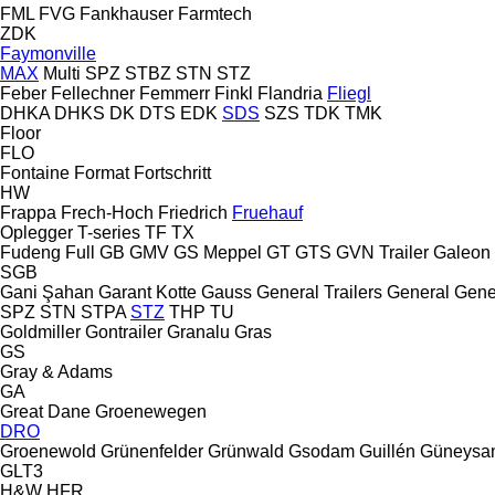
FML
FVG
Fankhauser
Farmtech
ZDK
Faymonville
MAX
Multi
SPZ
STBZ
STN
STZ
Feber
Fellechner
Femmerr
Finkl
Flandria
Fliegl
DHKA
DHKS
DK
DTS
EDK
SDS
SZS
TDK
TMK
Floor
FLO
Fontaine
Format
Fortschritt
HW
Frappa
Frech-Hoch
Friedrich
Fruehauf
Oplegger
T-series
TF
TX
Fudeng
Full
GB
GMV
GS Meppel
GT
GTS
GVN Trailer
Galeon
SGB
Gani Şahan
Garant Kotte
Gauss
General Trailers
General
Gene
SPZ
STN
STPA
STZ
THP
TU
Goldmiller
Gontrailer
Granalu
Gras
GS
Gray & Adams
GA
Great Dane
Groenewegen
DRO
Groenewold
Grünenfelder
Grünwald
Gsodam
Guillén
Güneysa
GLT3
H&W
HFR