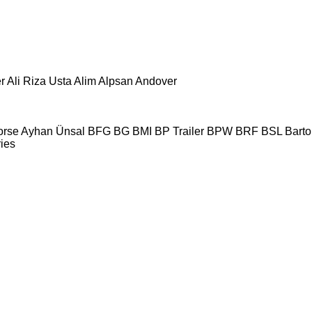
r
Ali Riza Usta
Alim
Alpsan
Andover
orse
Ayhan Ünsal
BFG
BG
BMI
BP Trailer
BPW
BRF
BSL
Bartol
ries