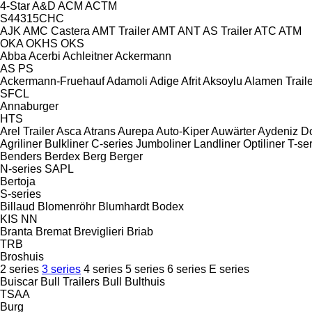
4-Star
A&D
ACM
ACTM
S44315CHC
AJK
AMC Castera
AMT Trailer
AMT
ANT
AS Trailer
ATC
ATM
OKA
OKHS
OKS
Abba
Acerbi
Achleitner
Ackermann
AS
PS
Ackermann-Fruehauf
Adamoli
Adige
Afrit
Aksoylu
Alamen Traile
SFCL
Annaburger
HTS
Arel Trailer
Asca
Atrans
Aurepa
Auto-Kiper
Auwärter
Aydeniz D
Agriliner
Bulkliner
C-series
Jumboliner
Landliner
Optiliner
T-se
Benders
Berdex
Berg
Berger
N-series
SAPL
Bertoja
S-series
Billaud
Blomenröhr
Blumhardt
Bodex
KIS
NN
Branta
Bremat
Breviglieri
Briab
TRB
Broshuis
2 series
3 series
4 series
5 series
6 series
E series
Buiscar
Bull Trailers
Bull
Bulthuis
TSAA
Burg