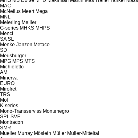
MHS
MS Dorse
MTD
Makinsan
Martin
Mas Trailer Tanker
Mass
MAC
McNeilus
Meert
Mega
MNL
Meierling
Meiller
G-series
MHKS
MHPS
Menci
SA
SL
Menke-Janzen
Metaco
SD
Meusburger
MPG
MPS
MTS
Michieletto
AM
Minerva
EURO
Mirofret
TRS
Mol
K-series
Mono-Transserviss
Montenegro
SPL
SVF
Montracon
SMR
Mueller
Murray
Möslein
Müller
Müller-Mitteltal