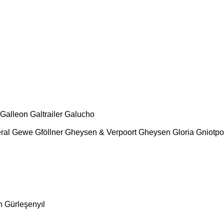
Galleon
Galtrailer
Galucho
ral
Gewe
Gföllner
Gheysen & Verpoort
Gheysen
Gloria
Gniotpo
n
Gürleşenyıl