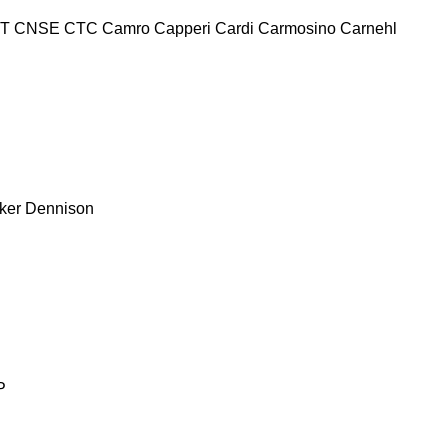
T
CNSE
CTC
Camro
Capperi
Cardi
Carmosino
Carnehl
ker
Dennison
P