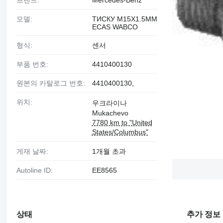
브랜드:
Mercedes-Benz
모델:
ТИСКУ M15X1.5MM
ECAS WABCO
형식:
센서
부품 번호:
4410400130
원본의 카탈로그 번호:
4410400130,
위치:
우크라이나
Mukachevo
7780 km to "United
States/Columbus"
게재 날짜:
1개월 초과
Autoline ID:
EE8565
상태
추가 정보