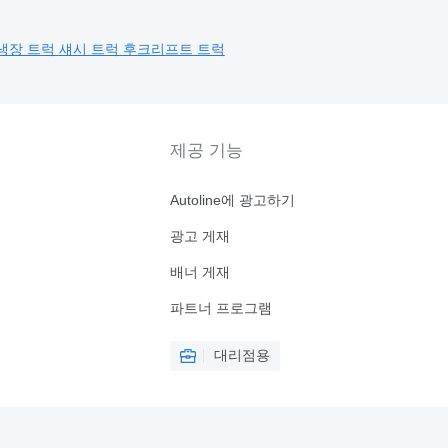
냉장 트럭
섀시 트럭
후크리프트 트럭
제공 기능
Autoline에 광고하기
광고 게재
배너 게재
파트너 프로그램
대리점용