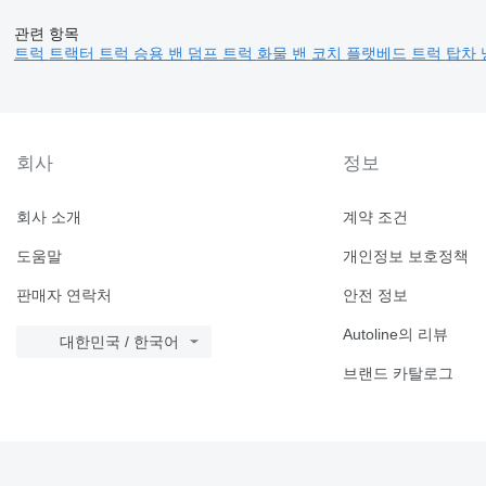
관련 항목
트럭
트랙터 트럭
승용 밴
덤프 트럭
화물 밴
코치
플랫베드 트럭
탑차
회사
정보
회사 소개
계약 조건
도움말
개인정보 보호정책
판매자 연락처
안전 정보
Autoline의 리뷰
대한민국 / 한국어
브랜드 카탈로그