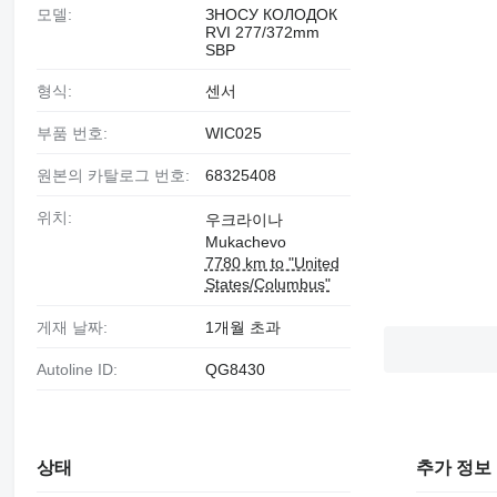
모델:
ЗНОСУ КОЛОДОК
RVI 277/372mm
SBP
형식:
센서
부품 번호:
WIC025
원본의 카탈로그 번호:
68325408
위치:
우크라이나
Mukachevo
7780 km to "United
States/Columbus"
게재 날짜:
1개월 초과
Autoline ID:
QG8430
상태
추가 정보