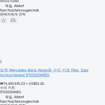
5410170260
독일, Altdorf
Nart Nutzfahrzeugtechnik
판매자에게 연락
1
트럭 Mercedes-Benz Atego용 수리 키트 Rep. Satz
Achsschenkel 9703320406S
₩74,400
€45.23
≈ US$52.26
수리 키트
9703320406S
독일, Altdorf
Nart Nutzfahrzeugtechnik