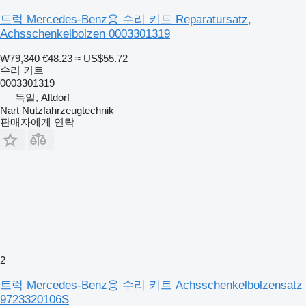
트럭 Mercedes-Benz용 수리 키트 Reparatursatz,
Achsschenkelbolzen 0003301319
₩79,340
€48.23
≈ US$55.72
수리 키트
0003301319
독일, Altdorf
Nart Nutzfahrzeugtechnik
판매자에게 연락
2
트럭 Mercedes-Benz용 수리 키트 Achsschenkelbolzensatz
9723320106S