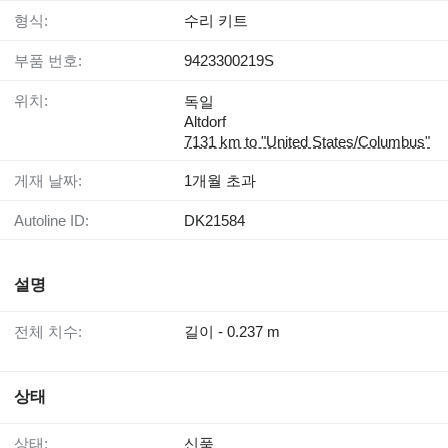
형식:
수리 키트
부품 번호:
9423300219S
위치:
독일
Altdorf
7131 km to "United States/Columbus"
게재 날짜:
1개월 초과
Autoline ID:
DK21584
설명
전체 치수:
길이 - 0.237 m
상태
상태:
신품