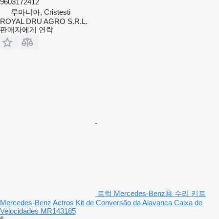
9603172412
루마니아, Cristesti
ROYAL DRU AGRO S.R.L.
판매자에게 연락
트럭 Mercedes-Benz용 수리 키트
Mercedes-Benz Actros Kit de Conversão da Alavanca Caixa de
Velocidades MR143185