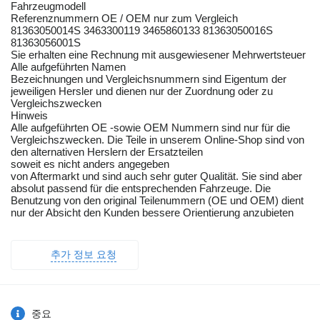
Fahrzeugmodell
Referenznummern OE / OEM nur zum Vergleich
81363050014S 3463300119 3465860133 81363050016S
81363056001S
Sie erhalten eine Rechnung mit ausgewiesener Mehrwertsteuer
Alle aufgeführten Namen
Bezeichnungen und Vergleichsnummern sind Eigentum der
jeweiligen Hersler und dienen nur der Zuordnung oder zu
Vergleichszwecken
Hinweis
Alle aufgeführten OE -sowie OEM Nummern sind nur für die
Vergleichszwecken. Die Teile in unserem Online-Shop sind von
den alternativen Herslern der Ersatzteilen
soweit es nicht anders angegeben
von Aftermarkt und sind auch sehr guter Qualität. Sie sind aber
absolut passend für die entsprechenden Fahrzeuge. Die
Benutzung von den original Teilenummern (OE und OEM) dient
nur der Absicht den Kunden bessere Orientierung anzubieten
추가 정보 요청
중요