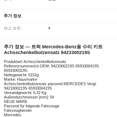
추가 정보
재고 보유:
4
추가 정보 — 트럭 Mercedes-Benz용 수리 키트
Achsschenkelbolzensatz 9423300219S
Produktart: Achsschenkelbolzensatz
Referenznummer(n) OEM: 9423300219S 6593300419S
6593300319S
Nettogewicht: 5152g
Marke: Hausmarke
Achsschenkelbolzensatz passend MERCEDES Vergl.
9423300219S 6593300419S
Versandgewicht: 5,32 Kg
Außendurchmesser [mm]: 54
NEUE WARE
Passend für folgende Fahrzeuge
Fahrzeughersler
Mercedes