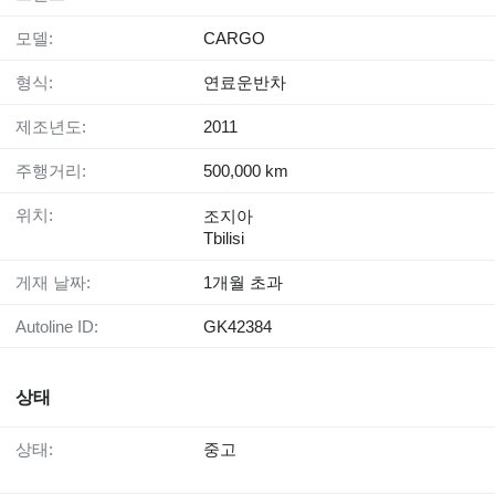
모델:
CARGO
형식:
연료운반차
제조년도:
2011
주행거리:
500,000 km
위치:
조지아
Tbilisi
게재 날짜:
1개월 초과
Autoline ID:
GK42384
상태
상태:
중고