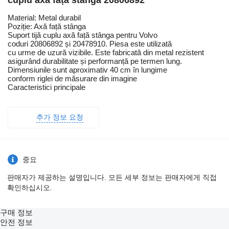
cuplu axa față stânga 20806892
Material: Metal durabil
Poziție: Axă față stânga
Suport tijă cuplu axă față stânga pentru Volvo
coduri 20806892 și 20478910. Piesa este utilizată
cu urme de uzură vizibile. Este fabricată din metal rezistent
asigurând durabilitate și performanță pe termen lung.
Dimensiunile sunt aproximativ 40 cm în lungime
conform riglei de măsurare din imagine
Caracteristici principale
추가 정보 요청
중요
판매자가 제공하는 설명입니다. 모든 세부 정보는 판매자에게 직접
확인하십시오.
구매 정보
안전 정보