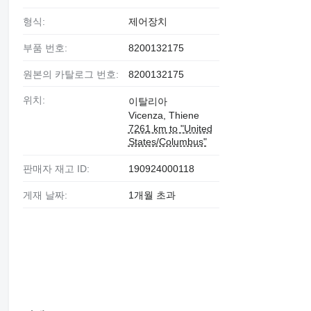
형식:
제어장치
부품 번호:
8200132175
원본의 카탈로그 번호:
8200132175
위치:
이탈리아
Vicenza, Thiene
7261 km to "United
States/Columbus"
판매자 재고 ID:
190924000118
게재 날짜:
1개월 초과