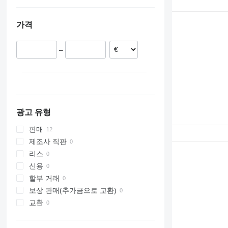
루마니아
에스토니아
가격
폴란드
네덜란드
–
광고 유형
판매
제조사 직판
리스
신용
할부 거래
보상 판매(추가금으로 교환)
교환