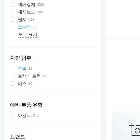
제어장치
대시보드
센서
모니터
모두 표시
차량 범주
트럭
트랙터 트럭
버스
예비 부품 유형
아날로그
브랜드