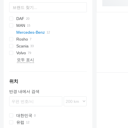
DAF
MAN
CF
S-Way
Mercedes-Benz
XD
A-series
Rosho
XF
TGS
Actros
Scania
XG
TGX
Atego
Volvo
Econic
모두 표시
FH
FM
FMX
VNL
위치
반경 내에서 검색
대한민국
유럽