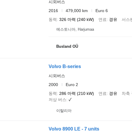
시외버스
2016
479,000 km
Euro 6
동력
326 마력 (240 kW)
연료
경유
서스
에스토니아, Harjumaa
Busland OÜ
Volvo B-series
시외버스
2000
Euro 2
동력
286 마력 (210 kW)
연료
경유
차축
저상 버스
✓
이탈리아
Volvo 8900 LE - 7 units