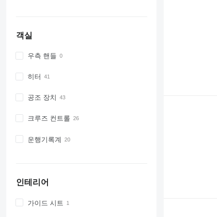
객실
우측 핸들
히터
공조 장치
크루즈 컨트롤
운행기록계
인테리어
가이드 시트