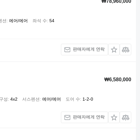
₩78,960,000
펜션
에어/에어
좌석 수
54
판매자에게 연락
₩6,580,000
 구성
4x2
서스펜션
에어/에어
도어 수
1-2-0
판매자에게 연락