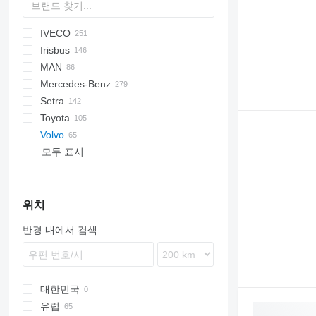
IVECO
A-09216
A10
Probus
Aura
Futura
Ducato
Liesse
Irisbus
H7
Melpha
Crossway
MAN
Selega
Daily
Ares
I-series
Journey
C-series
STAR
XMQ
Mercedes-Benz
Eurorider
Axer
Novo
A-series
Setra
Evadys
Crossway
Visigo
Lion's series
Atego
Euroliner
Civilian
Navigo
Ares
Irizar
Toyota
Ferqui Sunrise
Evadys
NL series
Citaro
Tourliner
Sultan
Iliade
K-series
S-series
InterUrbino
LD
Volvo
Magelys
Iliade
TGE
Conecto
Transliner
Vectio
Mascott
L-series
MD
Caetano
Lexio
Futura
EX
모두 표시
Mago
Karosa
Integro
Scala
Opalin
Coaster
T-series
7700
ZK
Mobi
Midys
Intouro
Vest
Prestij
8500
Rapido
Recreo
MB
RD
8700
Wing
Mediano
Safari
8900
위치
O-series
Tourmalin
9700
반경 내에서 검색
Rapido
B-series
S-Class
B7
Sprinter
B8R
Tourismo
B9
대한민국
Travego
B11
유럽