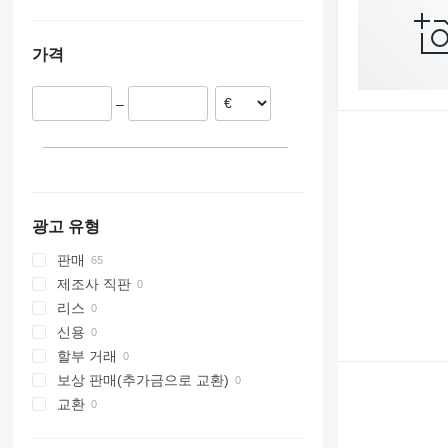
Vario
B12
에스토니아
덴마크
가격
노르웨이
스웨덴
–
폴란드
이탈리아
스페인
독일
모두 표시
광고 유형
판매
제조사 직판
리스
신용
할부 거래
보상 판매(추가금으로 교환)
교환