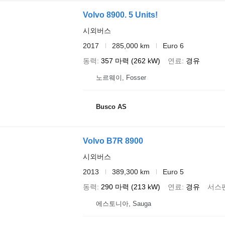
Volvo 8900. 5 Units!
시외버스
2017
285,000 km
Euro 6
동력
357 마력 (262 kW)
연료
경유
노르웨이, Fosser
Busco AS
Volvo B7R 8900
시외버스
2013
389,300 km
Euro 5
동력
290 마력 (213 kW)
연료
경유
서스
에스토니아, Sauga