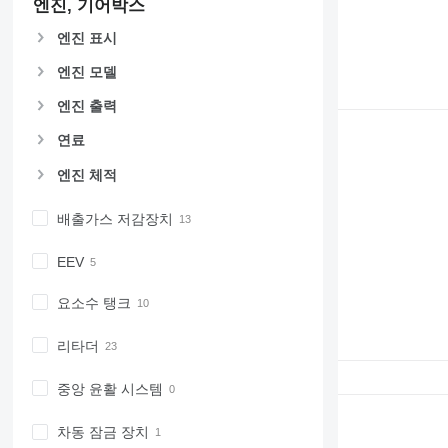
엔진, 기어박스
엔진 표시
엔진 모델
엔진 출력
연료
엔진 체적
배출가스 저감장치
EEV
요소수 탱크
리타더
중앙 윤활 시스템
차동 잠금 장치