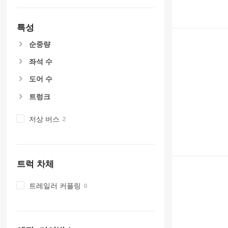
특성
순중량
좌석 수
도어 수
트렁크
저상 버스
트럭 차체
트레일러 커플링