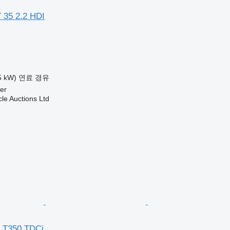
 35 2.2 HDI
5 kW)
연료
경유
er
le Auctions Ltd
 T350 TDCi