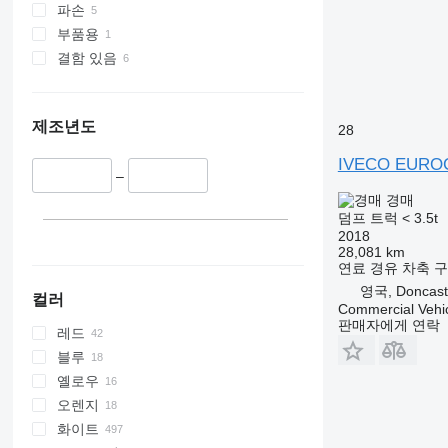
파손
부품용
결함 있음
제조년도
28
IVECO EURO
–
경매
덤프 트럭 < 3.5t
2018
28,081 km
연료
경유
차축 
영국, Doncast
컬러
Commercial Vehic
판매자에게 연락
레드
블루
옐로우
오렌지
화이트