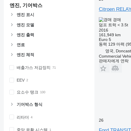
엔진, 기어박스
Citroen RELAY
엔진 표시
경매
엔진 모델
덤프 트럭 < 3.5t
2016
161,949 km
엔진 출력
Euro 5
동력
129 마력 (9
연료
영국, Doncast
엔진 체적
Commercial Vehic
판매자에게 연락
배출가스 저감장치
EEV
요소수 탱크
기어박스 형식
리타더
26
중앙 윤활 시스템
Ford TRANSIT