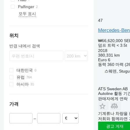
Palfinger
모두 표시
47
Mercedes-Ben
위치
₩66,620,000
SE
덤프 트럭 < 3.5t
반경 내에서 검색
2018
380,331 km
Euro 6
동력
360 마력 (2
대한민국
스웨덴, Stugu
유럽
아시아
폴란드
ATS Sweden AB
네덜란드
일본
Autoline 활동 
독일
중국
판매자에게 연락
가격
헝가리
루마니아
기계류나 차량을 
–
저희와 함께라면 
이탈리아
스페인
광고 게재