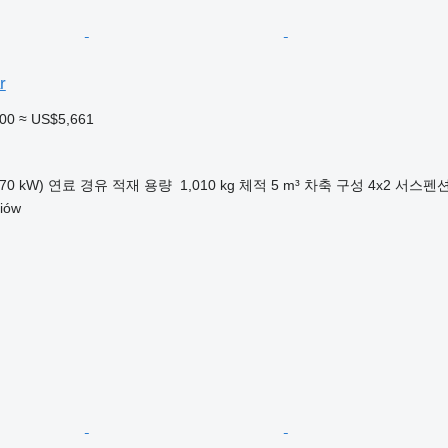
r
900
≈ US$5,661
70 kW)
연료
경유
적재 용량
1,010 kg
체적
5 m³
차축 구성
4x2
서스펜
iów