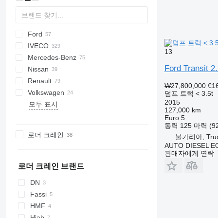
Ford
D-series
1-Series
Jumper
Hijet
Doblo
IVECO
Relay
Ducato
L-series
G-series
Ranger
13
Mercedes-Benz
Talento
Transit
Daily
ELF
K-series
TGE
TA
Ford Transit 2
Nissan
EuroCargo
M-Series
Actros
Canter
Canter
M-series
Renault
Stralis
NKR
Atego
D-series
Atlas
Movano
Boxer
Porter
₩27,800,000
€1
Volkswagen
NPR
Axor
Atleon
Quargo
Mascott
K-series
Dyna
덤프 트럭 < 3.5t
2015
모두 표시
Sprinter
Cabstar
Master
ToyoAce
Crafter
FL
127,000 km
Vario
Interstar
Maxity
LT
FM
Euro 5
동력
125 마력 (9
NT
T-series
Transporter
로더 크레인
불가리아, Trud/
NV
AUTO DIESEL 
판매자에게 연락
로더 크레인 브랜드
DN
Fassi
HMF
Hiab