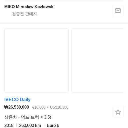
MIKO Mirosław Kozłowski
IVECO Daily
₩26,530,000
€16,000
≈ US$18,380
상용차 - 덤프 트럭 < 3.5t
2018
260,000 km
Euro 6