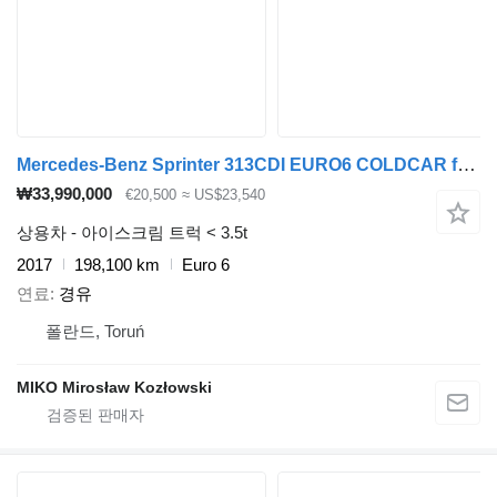
Mercedes-Benz Sprinter 313CDI EURO6 COLDCAR frigo eiswagen kuhlkoffer
₩33,990,000
€20,500
≈ US$23,540
상용차 - 아이스크림 트럭 < 3.5t
2017
198,100 km
Euro 6
연료
경유
폴란드, Toruń
MIKO Mirosław Kozłowski