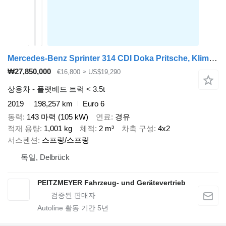
Mercedes-Benz Sprinter 314 CDI Doka Pritsche, Klima, Standh., AHK 2,8 t
₩27,850,000
€16,800
≈ US$19,290
상용차 - 플랫베드 트럭 < 3.5t
2019
198,257 km
Euro 6
동력
143 마력 (105 kW)
연료
경유
적재 용량
1,001 kg
체적
2 m³
차축 구성
4x2
서스펜션
스프링/스프링
독일, Delbrück
PEITZMEYER Fahrzeug- und Gerätevertrieb
Autoline 활동 기간
5
년