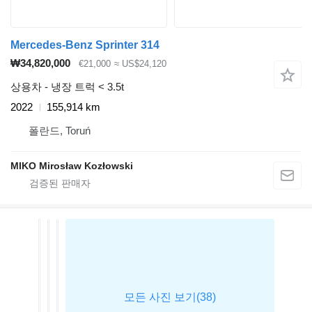
Mercedes-Benz Sprinter 314
₩34,820,000
€21,000
≈ US$24,120
상용차 - 냉장 트럭 < 3.5t
2022
155,914 km
폴란드, Toruń
MIKO Mirosław Kozłowski