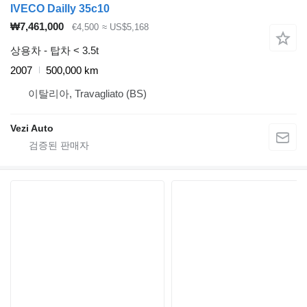
IVECO Dailly 35c10
₩7,461,000
€4,500
≈ US$5,168
상용차 - 탑차 < 3.5t
2007
500,000 km
이탈리아, Travagliato (BS)
Vezi Auto