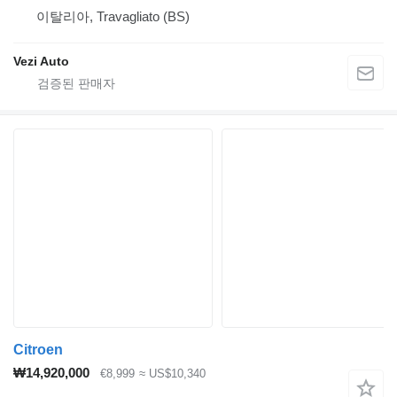
이탈리아, Travagliato (BS)
Vezi Auto
Citroen
₩14,920,000
€8,999
≈ US$10,340