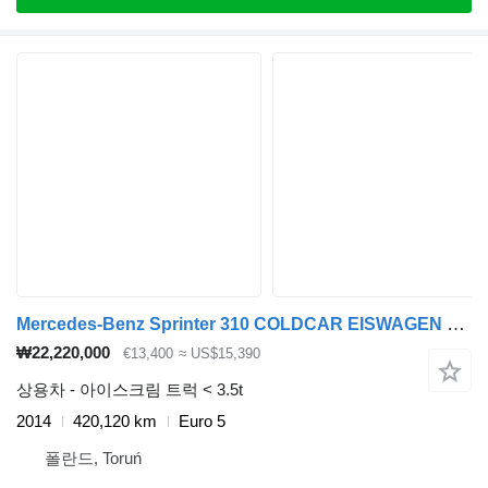
Mercedes-Benz Sprinter 310 COLDCAR EISWAGEN FRIGO
₩22,220,000
€13,400
≈ US$15,390
상용차 - 아이스크림 트럭 < 3.5t
2014
420,120 km
Euro 5
폴란드, Toruń