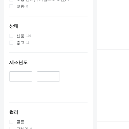
교환
상태
신품
중고
제조년도
–
컬러
골든
그레이