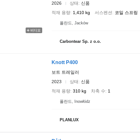
2026
상태
신품
적재 용량
1,410 kg
서스펜션
코일 스프링
폴란드, Jacków
비디오
Carbontear Sp. z o.o.
Knott P400
보트 트레일러
2023
상태
신품
적재 용량
310 kg
차축 수
1
폴란드, Inowłódz
PLANLUX