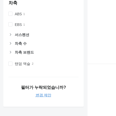
차축
ABS
EBS
서스펜션
차축 수
차축 브랜드
탠덤 액슬
필터가 누락되었습니까?
변경 제안