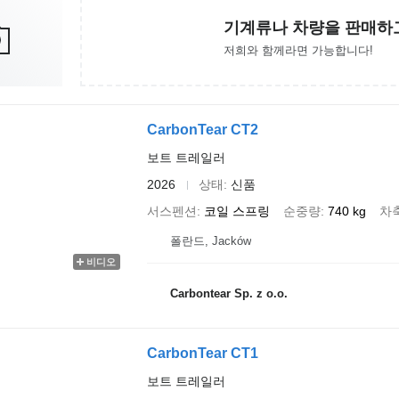
기계류나 차량을 판매하
저희와 함께라면 가능합니다!
CarbonTear CT2
보트 트레일러
2026
상태
신품
서스펜션
코일 스프링
순중량
740 kg
차
폴란드, Jacków
비디오
Carbontear Sp. z o.o.
CarbonTear CT1
보트 트레일러