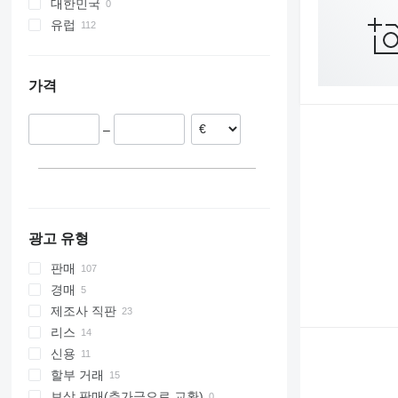
대한민국
유럽
폴란드
덴마크
가격
루마니아
네덜란드
–
독일
노르웨이
광고 유형
판매
경매
제조사 직판
리스
신용
할부 거래
보상 판매(추가금으로 교환)