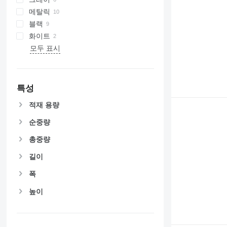
메탈릭
블랙
화이트
모두 표시
특성
적재 용량
순중량
총중량
길이
폭
높이