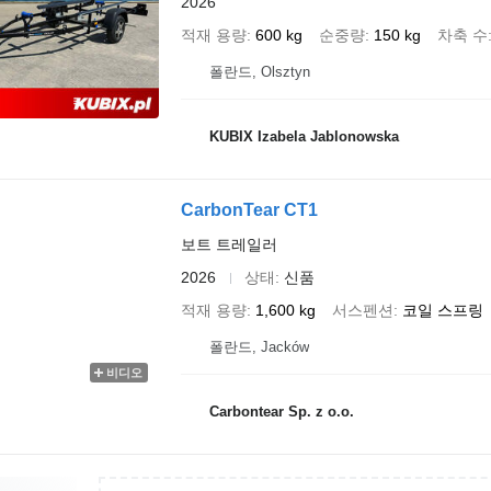
2026
적재 용량
600 kg
순중량
150 kg
차축 수
폴란드, Olsztyn
KUBIX Izabela Jablonowska
CarbonTear CT1
보트 트레일러
2026
상태
신품
적재 용량
1,600 kg
서스펜션
코일 스프링
폴란드, Jacków
비디오
Carbontear Sp. z o.o.