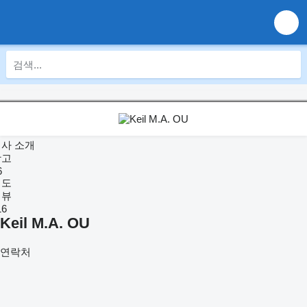
사 소개
광고
6
지도
리뷰
16
Keil M.A. OU
연락처