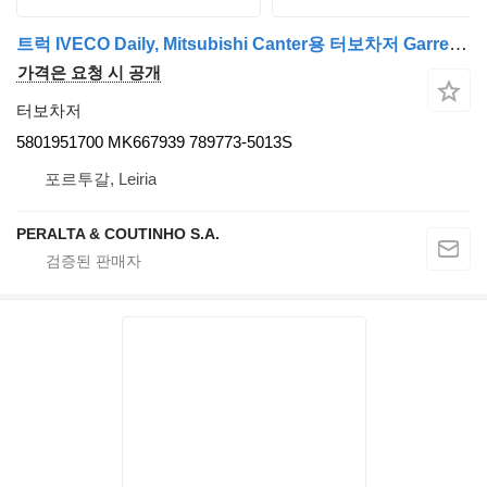
트럭 IVECO Daily, Mitsubishi Canter용 터보차저 Garrett Daily / F1C Turbo Garrett Mitsubishi Canter 5801951700
가격은 요청 시 공개
터보차저
5801951700 MK667939 789773-5013S
포르투갈, Leiria
PERALTA & COUTINHO S.A.