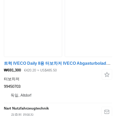
트럭 IVECO Daily II용 터보차저 IVECO Abgasturbolader Turbo Charger 99450703
₩691,300
€420.20
≈ US$485.50
터보차저
99450703
독일, Altdorf
Nart Nutzfahrzeugtechnik