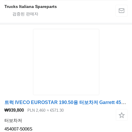
Trucks Italiana Spareparts
트럭 IVECO EUROSTAR 190.50용 터보차저 Garrett 454007-5006S
₩939,800
PLN 2,460
≈ €571.30
터보차저
454007-5006S