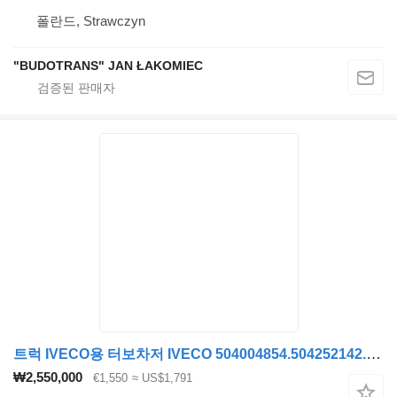
폴란드, Strawczyn
"BUDOTRANS" JAN ŁAKOMIEC
트럭 IVECO용 터보차저 IVECO 504004854.504252142.HOLSET4038389.3598515.3791621.4033195.404694 HOLSET4038389.3598515.3791621.4033195.4046945
₩2,550,000
€1,550
≈ US$1,791