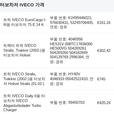
터보차저 IVECO 가격
부품 번호: K2499446021,
트럭 IVECO EuroCargo I-
976630431, 53249706405,
€161.16
III용 터보차저 75 E 14 K
연료: 경유
부품 번호: 4046958
HE531V 008TC17836000
트랙터 트럭 IVECO
HE500VG 504269261
Stralis, Trakker (2002-)용
€302.42
504269260 504182849
터보차저 Holset
504139769 2996384, 연
료: 경유
트럭 IVECO Stralis,
부품 번호: HY40V
Trakker (2002-)용 터보차
4046933 05042522410, 연
€745
저 Holset Stralis (01.02-)
료: 경유
트럭 IVECO Daily II용 터
보차저 IVECO
부품 번호: 99450703
€420.24
Abgasturbolader Turbo
Charger