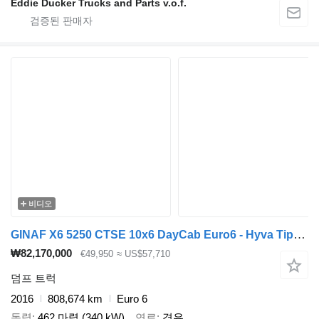
Eddie Ducker Trucks and Parts v.o.f.
비디오
GINAF X6 5250 CTSE 10x6 DayCab Euro6 - Hyva Tipper 25.8m3 + Eco-friend
₩82,170,000
€49,950
≈ US$57,710
덤프 트럭
2016
808,674 km
Euro 6
동력
462 마력 (340 kW)
연료
경유