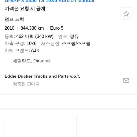
GINAF X 5350 TS 10X6 Euro 5 / Manual
가격은 요청 시 공개
덤프 트럭
2010
844,330 km
Euro 5
동력
462 마력 (340 kW)
연료
경유
차축 구성
10x6
서스펜션
스프링/스프링
차체 브랜드
AJK
네덜란드, Oirschot
Eddie Ducker Trucks and Parts v.o.f.