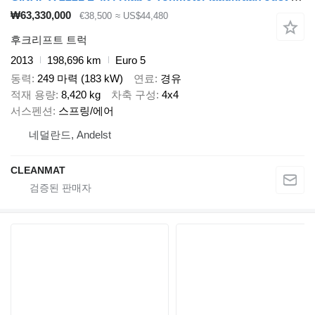
₩63,330,000
€38,500
≈ US$44,480
후크리프트 트럭
2013
198,696 km
Euro 5
동력
249 마력 (183 kW)
연료
경유
적재 용량
8,420 kg
차축 구성
4x4
서스펜션
스프링/에어
네덜란드, Andelst
CLEANMAT