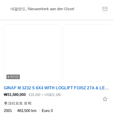
네덜란드, Nieuwerkerk aan den IJssel
비디오
GINAF M 3232 S 6X4 WITH LOGLIFT F105Z 27A & LEEBUR HOOK-ARM SYSTEM (EU
₩31,580,000
€19,200
≈ US$22,180
후크리프트 트럭
2001
483,500 km
Euro 3