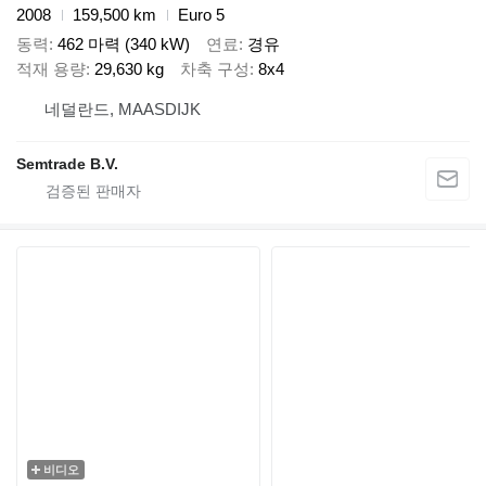
2008
159,500 km
Euro 5
동력
462 마력 (340 kW)
연료
경유
적재 용량
29,630 kg
차축 구성
8x4
네덜란드, MAASDIJK
Semtrade B.V.
비디오