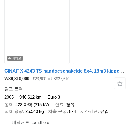
비디오
GINAF X 4243 TS handgeschakelde 8x4, 18m3 kipper met aluminium afdekkl
₩39,310,000
€23,900
≈ US$27,610
덤프 트럭
2005
946,612 km
Euro 3
동력
428 마력 (315 kW)
연료
경유
적재 용량
25,540 kg
차축 구성
8x4
서스펜션
유압
네덜란드, Landhorst