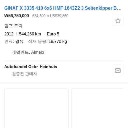
GINAF X 3335 410 6x6 HMF 1643Z2 3 Seitenkipper Bordmatic!
₩56,750,000
€34,500
≈ US$39,860
덤프 트럭
2012
544,266 km
Euro 5
연료
경유
적재 용량
18,770 kg
네덜란드, Almelo
Autohandel Gebr. Heinhuis