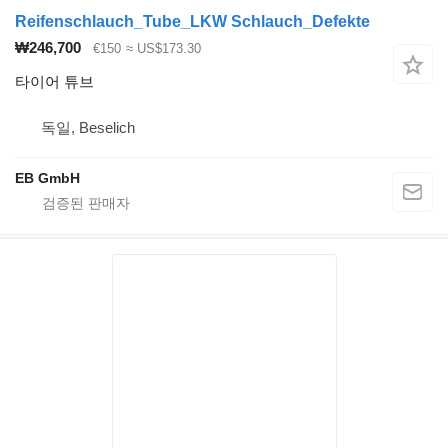
Reifenschlauch_Tube_LKW Schlauch_Defekte
₩246,700
€150
≈ US$173.30
타이어 튜브
독일, Beselich
EB GmbH