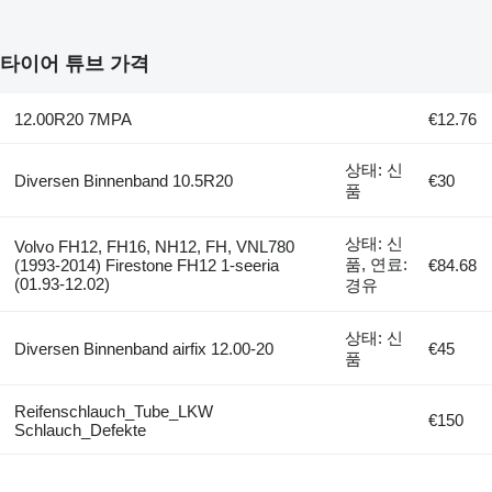
타이어 튜브 가격
12.00R20 7MPA
€12.76
상태: 신
Diversen Binnenband 10.5R20
€30
품
상태: 신
Volvo FH12, FH16, NH12, FH, VNL780
품, 연료:
(1993-2014) Firestone FH12 1-seeria
€84.68
(01.93-12.02)
경유
상태: 신
Diversen Binnenband airfix 12.00-20
€45
품
Reifenschlauch_Tube_LKW
€150
Schlauch_Defekte