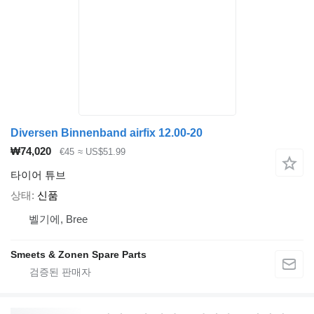
Diversen Binnenband airfix 12.00-20
₩74,020
€45
≈ US$51.99
타이어 튜브
상태
신품
벨기에, Bree
Smeets & Zonen Spare Parts