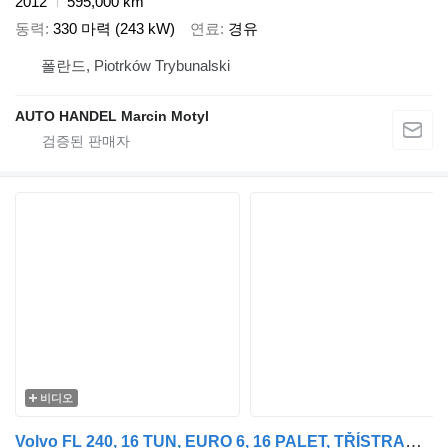
2012
595,000 km
동력
330 마력 (243 kW)
연료
경유
폴란드, Piotrków Trybunalski
AUTO HANDEL Marcin Motyl
비디오
Volvo FL 240, 16 TUN, EURO 6, 16 PALET, TŘÍSTRANNÁ SHRNOVACÍ PLACHTA