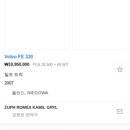
Volvo FE 320
₩10,950,000
PLN 28,500
≈ €6,607
틸트 트럭
2007
폴란드, NIEGOWA
ZUPH ROMEX KAMIL GRYL