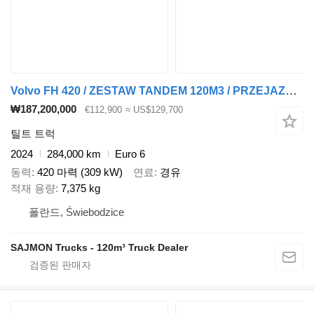
Volvo FH 420 / ZESTAW TANDEM 120M3 / PRZEJAZDOWY / 7,75 M + 7,75 M / S
₩187,200,000
€112,900
≈ US$129,700
틸트 트럭
2024
284,000 km
Euro 6
동력
420 마력 (309 kW)
연료
경유
적재 용량
7,375 kg
폴란드, Świebodzice
SAJMON Trucks - 120m³ Truck Dealer