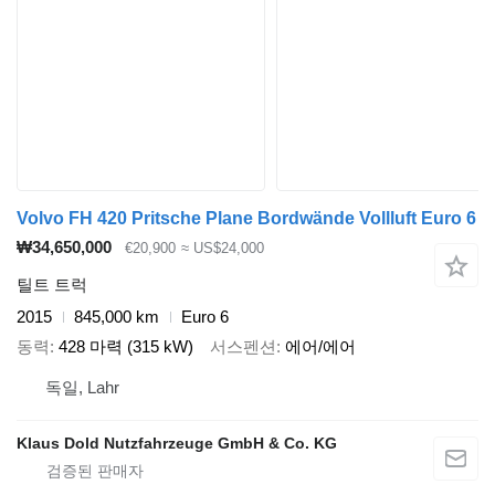
Volvo FH 420 Pritsche Plane Bordwände Vollluft Euro 6
₩34,650,000
€20,900
≈ US$24,000
틸트 트럭
2015
845,000 km
Euro 6
동력
428 마력 (315 kW)
서스펜션
에어/에어
독일, Lahr
Klaus Dold Nutzfahrzeuge GmbH & Co. KG