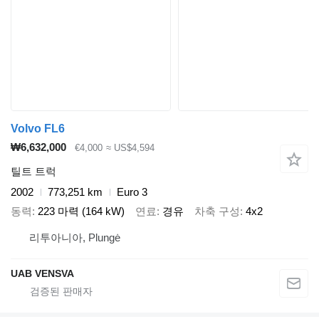
Volvo FL6
₩6,632,000
€4,000
≈ US$4,594
틸트 트럭
2002
773,251 km
Euro 3
동력
223 마력 (164 kW)
연료
경유
차축 구성
4x2
리투아니아, Plungė
UAB VENSVA