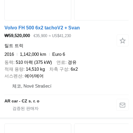
Volvo FH 500 6x2 tachoV2 + Svan
₩59,520,000
€35,900
≈ US$41,230
틸트 트럭
2016
1,142,000 km
Euro 6
동력
510 마력 (375 kW)
연료
경유
적재 용량
14,510 kg
차축 구성
6x2
서스펜션
에어/에어
체코, Nové Strašecí
AR car - CZ s. r. o