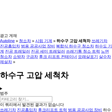
광고 게재
Autoline
»
청소차
»
시립 기계
»
하수구 고압 세척차
쓰레기차
진공흡입차
범용 공공사업 장비
복합식 하수구 청소차
하수도 기
계
진공 트레일러
진공 세미 트레일러
쓰레기통 청소 트럭
노면
청소차
소방차
구급차
후크 리프트 컨테이너
모래살포기
살수차
제설차
»
하수구 고압 세척차
범주
이 쿼리에서 발견된 결과가 없습니다
쓰레기차
진공흡입차
후크리프트 트럭
범용 공공사업 장비
하수