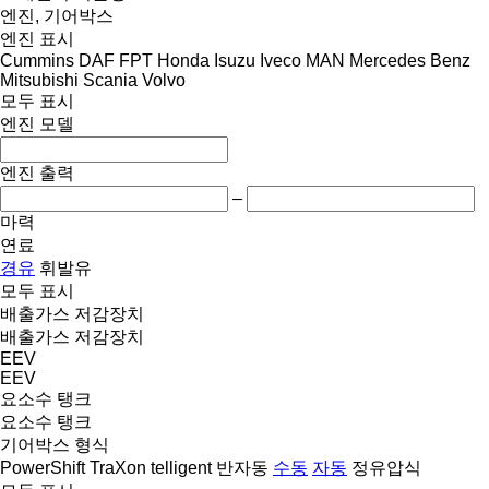
엔진, 기어박스
엔진 표시
Cummins
DAF
FPT
Honda
Isuzu
Iveco
MAN
Mercedes Benz
Mitsubishi
Scania
Volvo
모두 표시
엔진 모델
엔진 출력
–
마력
연료
경유
휘발유
모두 표시
배출가스 저감장치
배출가스 저감장치
EEV
EEV
요소수 탱크
요소수 탱크
기어박스 형식
PowerShift
TraXon
telligent
반자동
수동
자동
정유압식