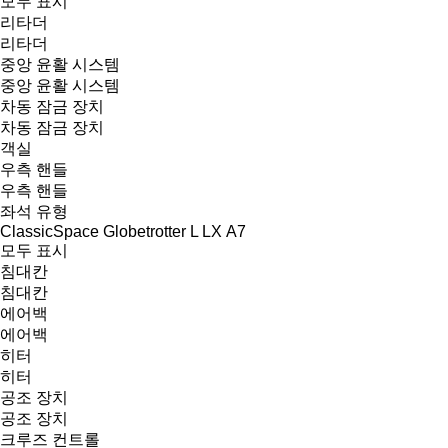
모두 표시
리타더
리타더
중앙 윤활 시스템
중앙 윤활 시스템
차동 잠금 장치
차동 잠금 장치
객실
우측 핸들
우측 핸들
좌석 유형
ClassicSpace
Globetrotter
L
LX
А7
모두 표시
침대칸
침대칸
에어백
에어백
히터
히터
공조 장치
공조 장치
크루즈 컨트롤