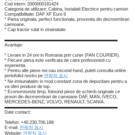
Cod intern: 2000000181424
Categoria de utilizare: Cabina, Instalatii Electrice pentru camion
Compatibilitate: DAF XF Euro 6
* Piesa originala, perfect functionala, provenita din dezmembrari
camioane.
* Cap tractor rulat in strainatate.
▬▬▬▬▬▬▬▬▬▬▬▬▬▬▬▬▬▬▬▬▬▬▬▬▬
Avantaje:
* Livrare in 24 ore in Romania prin curier (FAN COURIER).
* Fiecare piesa este verificata de catre profesionisti cu
experienta.
* Pentru alte piese noi sau second-hand, puteti consulta online
portofoliul nostru pe
연락처 표시
* Ne imbunatatim in mod constant zona de depozitare pentru a
va oferi produse de top.
* Economiseste timp, folosind piese de schimb originale ce
provin din dezmembrari de camioane DAF, MAN, IVECO,
MERCEDES-BENZ, VOLVO, RENAULT, SCANIA.
▬▬▬▬▬▬▬▬▬▬▬▬▬▬▬▬▬▬▬▬▬▬▬▬▬
Date contact:
Telefon: +40.230.706.188
E-mail:
연락처 표시
Website:
연락처 표시