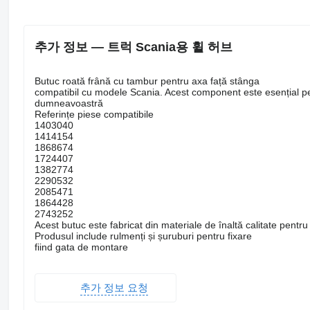
추가 정보 — 트럭 Scania용 휠 허브
Butuc roată frână cu tambur pentru axa față stânga
compatibil cu modele Scania. Acest component este esențial pen
dumneavoastră
Referințe piese compatibile
1403040
1414154
1868674
1724407
1382774
2290532
2085471
1864428
2743252
Acest butuc este fabricat din materiale de înaltă calitate pentru
Produsul include rulmenți și șuruburi pentru fixare
fiind gata de montare
추가 정보 요청