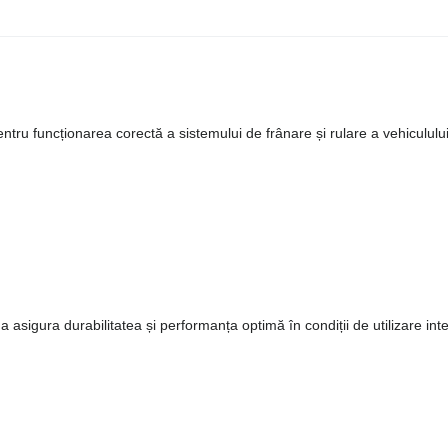
tru funcționarea corectă a sistemului de frânare și rulare a vehicululu
 a asigura durabilitatea și performanța optimă în condiții de utilizare int