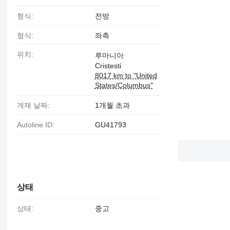
형식:
전방
형식:
좌측
위치:
루마니아
Cristesti
8017 km to "United
States/Columbus"
게재 날짜:
1개월 초과
Autoline ID:
GU41793
상태
상태:
중고