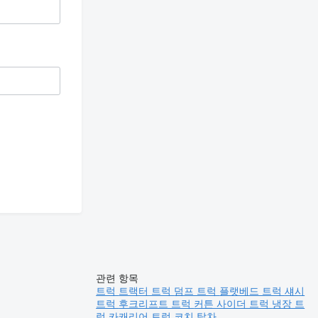
관련 항목
트럭
트랙터 트럭
덤프 트럭
플랫베드 트럭
섀시
트럭
후크리프트 트럭
커튼 사이더 트럭
냉장 트
럭
카캐리어 트럭
코치
탑차