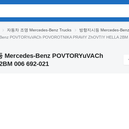
자동차 조명 Mercedes-Benz Trucks
방향지시등 Mercedes-Benz 
nz POVTORYuVACh POVOROTNIKA PRAVIY ZhOVTIY HELLA 2BM 0
Mercedes-Benz POVTORYuVACh
BM 006 692-021