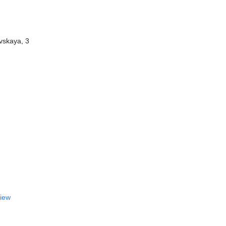
vskaya, 3
View