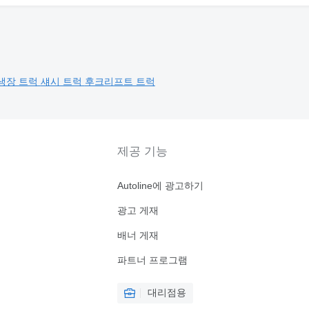
냉장 트럭
섀시 트럭
후크리프트 트럭
제공 기능
Autoline에 광고하기
광고 게재
배너 게재
파트너 프로그램
대리점용