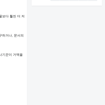
물보다 훨씬 더 저
구하거나, 문서의
 사기꾼이 거액을