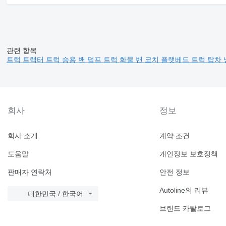
관련 항목
트럭
트랙터 트럭
승용 밴
덤프 트럭
화물 밴
코치
플랫베드 트럭
탑차
회사
정보
회사 소개
계약 조건
도움말
개인정보 보호정책
판매자 연락처
안전 정보
Autoline의 리뷰
대한민국 / 한국어
브랜드 카탈로그