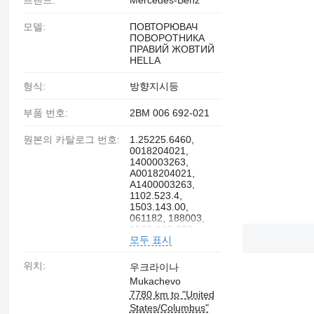
브랜드:
Mercedes-Benz
모델:
ПОВТОРЮВАЧ
ПОВОРОТНИКА
ПРАВИЙ ЖОВТИЙ
HELLA
형식:
방향지시등
부품 번호:
2BM 006 692-021
원본의 카탈로그 번호:
1.25225.6460,
0018204021,
1400003263,
A0018204021,
A1400003263,
1102.523.4,
1503.143.00,
061182, 188003,
1503-143-000,
모두 표시
13216783,
70305331
위치:
우크라이나
Mukachevo
7780 km to "United
States/Columbus"