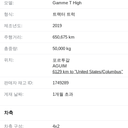
모델:
Gamme T High
형식:
트랙터 트럭
제조년도:
2019
주행거리:
650,675 km
총중량:
50,000 kg
위치:
포르투갈
AGUIM
6129 km to "United States/Columbus"
판매자 재고 ID:
1749289
게재 날짜:
1개월 초과
차축
차축 구성:
4x2