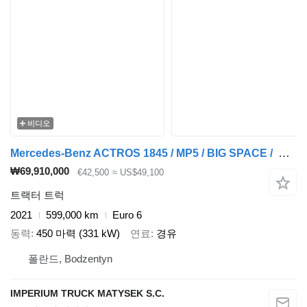
비디오
Mercedes-Benz ACTROS 1845 / MP5 / BIG SPACE / PO KONTRAKCIE SERWISOWYM
₩69,910,000
€42,500
≈ US$49,100
트랙터 트럭
2021
599,000 km
Euro 6
동력
450 마력 (331 kW)
연료
경유
폴란드, Bodzentyn
IMPERIUM TRUCK MATYSEK S.C.