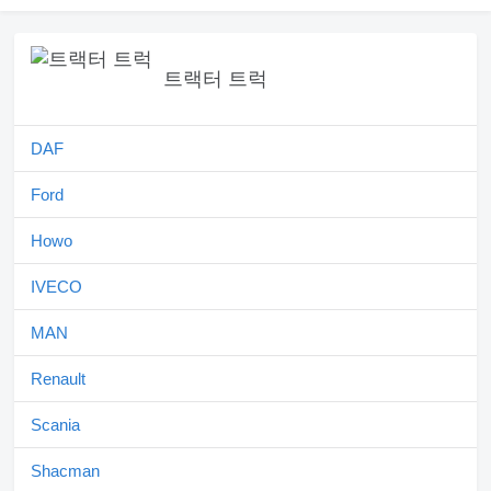
트랙터 트럭
DAF
Ford
Howo
IVECO
MAN
Renault
Scania
Shacman