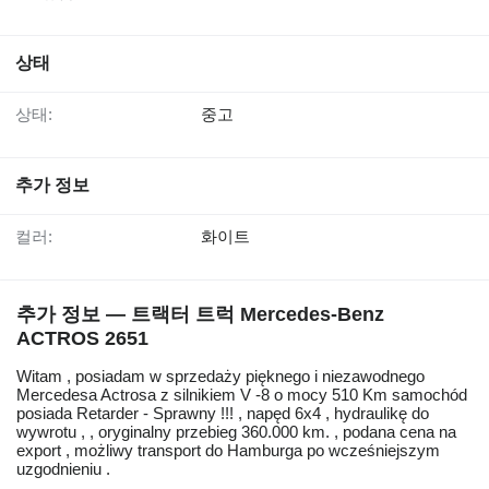
상태
상태:
중고
추가 정보
컬러:
화이트
추가 정보 — 트랙터 트럭 Mercedes-Benz
ACTROS 2651
Witam , posiadam w sprzedaży pięknego i niezawodnego
Mercedesa Actrosa z silnikiem V -8 o mocy 510 Km samochód
posiada Retarder - Sprawny !!! , napęd 6x4 , hydraulikę do
wywrotu , , oryginalny przebieg 360.000 km. , podana cena na
export , możliwy transport do Hamburga po wcześniejszym
uzgodnieniu .