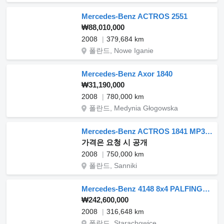
Mercedes-Benz ACTROS 2551
₩88,010,000
2008
379,684 km
폴란드, Nowe Iganie
Mercedes-Benz Axor 1840
₩31,190,000
2008
780,000 km
폴란드, Medynia Głogowska
Mercedes-Benz ACTROS 1841 MP3 RETARDER 2009
가격은 요청 시 공개
2008
750,000 km
폴란드, Sanniki
Mercedes-Benz 4148 8x4 PALFINGER PK 74002 Crane
₩242,600,000
2008
316,648 km
폴란드, Starachowice