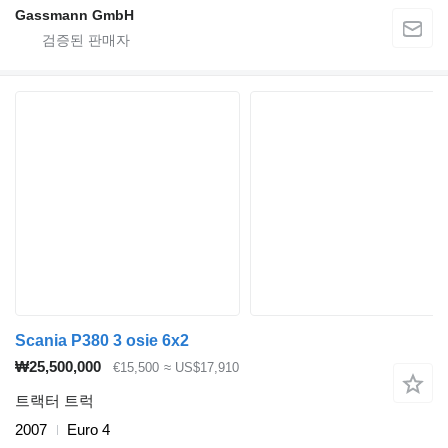
Gassmann GmbH
Scania P380 3 osie 6x2
₩25,500,000
€15,500
≈ US$17,910
트랙터 트럭
2007
Euro 4