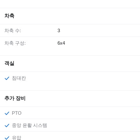
차축
차축 수:
3
차축 구성:
6x4
객실
침대칸
추가 장비
PTO
중앙 윤활 시스템
유압