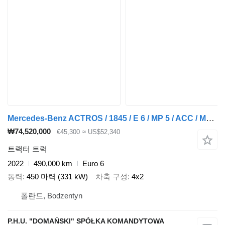
Mercedes-Benz ACTROS / 1845 / E 6 / MP 5 / ACC / MEGA / LOW DECK / RETARDER /
₩74,520,000
€45,300
≈ US$52,340
트랙터 트럭
2022
490,000 km
Euro 6
동력
450 마력 (331 kW)
차축 구성
4x2
폴란드, Bodzentyn
P.H.U. "DOMAŃSKI" SPÓŁKA KOMANDYTOWA