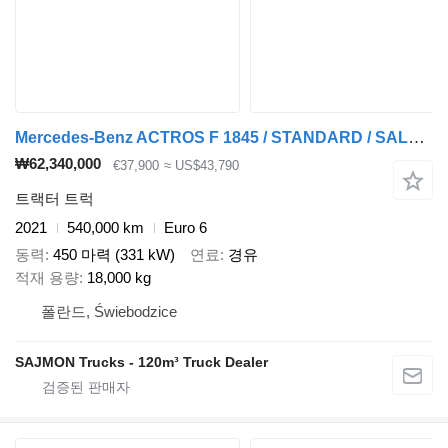
Mercedes-Benz ACTROS F 1845 / STANDARD / SALON PL
₩62,340,000
€37,900
≈ US$43,790
트랙터 트럭
2021
540,000 km
Euro 6
동력
450 마력 (331 kW)
연료
경유
적재 용량
18,000 kg
폴란드, Świebodzice
SAJMON Trucks - 120m³ Truck Dealer