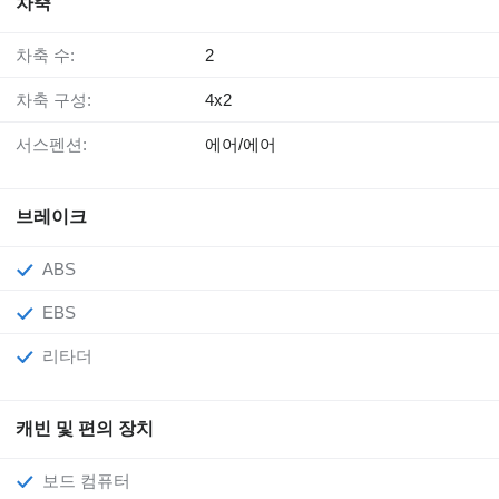
차축
차축 수:
2
차축 구성:
4x2
서스펜션:
에어/에어
브레이크
ABS
EBS
리타더
캐빈 및 편의 장치
보드 컴퓨터