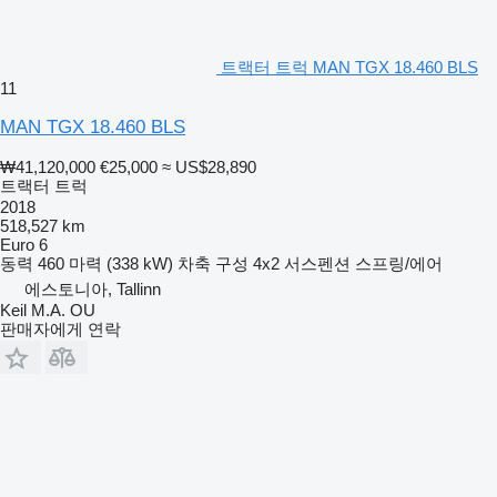
fuel filter heating
cab insulation NORDIC
wiring for tank truck to ADR
ADR Typ AT
트랙터 트럭 MAN TGX 18.460 BLS
supply kit for semitrailer with lifting axle or moving-off aid
11
trailer socket 24V (15-pin)
Other dimensions and weights
MAN TGX 18.460 BLS
GVW: 18.000 kg
₩41,120,000
€25,000
≈ US$28,890
Fuel tank: 580l
트랙터 트럭
Fuel tank 2: 580l
2018
AdBlue tank: 80l
518,527 km
Wheel base: 3.600 mm
Euro 6
동력
460 마력 (338 kW)
차축 구성
4x2
서스펜션
스프링/에어
에스토니아, Tallinn
Keil M.A. OU
판매자에게 연락