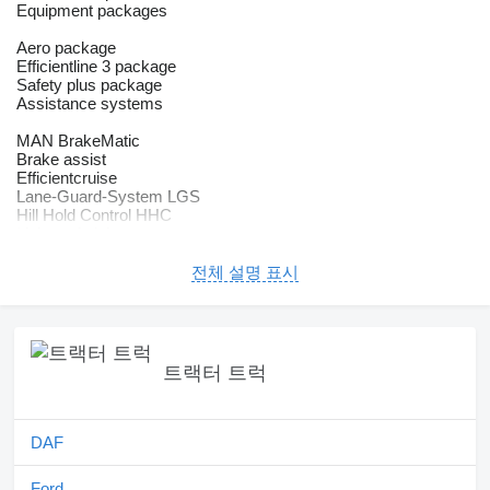
Equipment packages
Aero package
Efficientline 3 package
Safety plus package
Assistance systems
MAN BrakeMatic
Brake assist
Efficientcruise
Lane-Guard-System LGS
Hill Hold Control HHC
Light and sight
Headlight range control
전체 설명 표시
Fog lights
Tinted glass
LED daytime running lights
Cornering light
Audio & communication
트랙터 트럭
MAN Media Pack Navigation
Radio
AUX & USB connector
DAF
Soundsystem
Mobile phone preparation Bluetooth
Ford