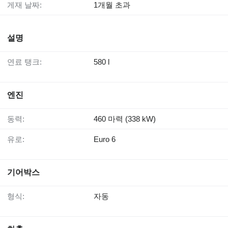
게재 날짜:
1개월 초과
설명
연료 탱크:
580 l
엔진
동력:
460 마력 (338 kW)
유로:
Euro 6
기어박스
형식:
자동