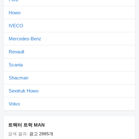
Exterior
Leaf air suspension
Howo
Fifth wheel
Low noise
IVECO
Electr. and heated rear view mirrors
Rear differential lock
Axle load indicator
Mercedes-Benz
Working lights
Spare wheel carrier
Renault
1x15 pin plug
Speed limiter
Safety
Scania
Retarder
Shacman
Electr. Stability Programm ESP
Anti Slip Regulation ASR
Antilock Braking System ABS
Sinotruk Howo
Electr. and heated kerb mirror: right
Electr./heated wide angle mirror
Volvo
Immobilizer
Rear underrun
Telematics system
Interior
트랙터 트럭 MAN
Digital tachograph
검색 결과:
광고 2885개
Multifunctional steering wheel