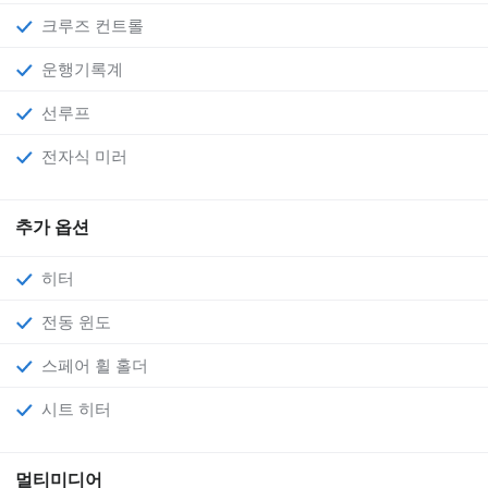
크루즈 컨트롤
운행기록계
선루프
전자식 미러
추가 옵션
히터
전동 윈도
스페어 휠 홀더
시트 히터
멀티미디어