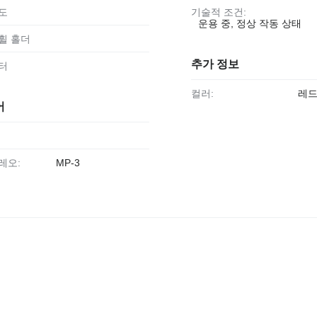
윈도
기술적 조건:
운용 중, 정상 작동 상태
 휠 홀더
추가 정보
히터
컬러:
레
어
테레오:
MP-3