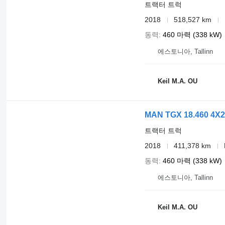
Fifth wheel
트랙터 트럭
Low noise
Electr. and heated rear view mirrors
2018
518,527 km
Rear differential lock
Axle load indicator
동력
460 마력 (338 kW)
Working lights
Spare wheel carrier
에스토니아, Tallinn
1x15 pin plug
Speed limiter
Safety
Keil M.A. OU
Retarder
Electr. Stability Programm ESP
Anti Slip Regulation ASR
Antilock Braking System ABS
MAN TGX 18.460 4X
Electr. and heated kerb mirror: right
Electr./heated wide angle mirror
트랙터 트럭
Immobilizer
2018
411,378 km
Rear underrun
Telematics system
동력
460 마력 (338 kW)
Interior
에스토니아, Tallinn
Digital tachograph
Multifunctional steering wheel
Board computer
Cooling box
Keil M.A. OU
Aluminum inlays
Carpet floor covering