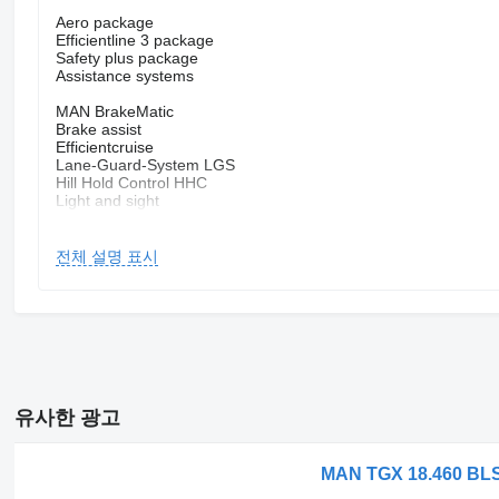
Aero package
Efficientline 3 package
Safety plus package
Assistance systems
MAN BrakeMatic
Brake assist
Efficientcruise
Lane-Guard-System LGS
Hill Hold Control HHC
Light and sight
Headlight range control
Fog lights
전체 설명 표시
Tinted glass
LED daytime running lights
Cornering light
Audio & communication
MAN Media Pack Navigation
Radio
AUX & USB connector
Soundsystem
유사한 광고
Mobile phone preparation Bluetooth
Exterior
MAN TGX 18.460 BL
Leaf air suspension