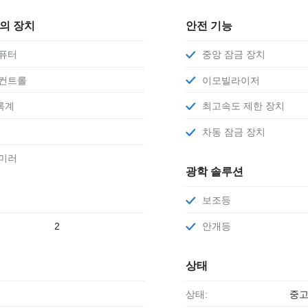
편의 장치
안전 기능
컴퓨터
중앙 잠금 장치
 컨트롤
이모빌라이저
록계
최고속도 제한 장치
차동 잠금 장치
 미러
광학 솔루션
보조등
2
안개등
상태
상태:
중