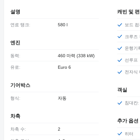
설명
캐빈 및 
연료 탱크:
580 l
보드 
크루즈
엔진
운행기
동력:
460 마력 (338 kW)
선루프
유로:
Euro 6
전자식
기어박스
객실
형식:
자동
침대칸:
차축
추가 옵션
차축 수:
2
히터