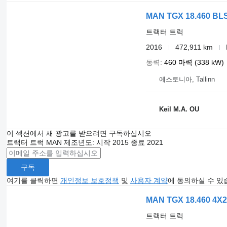
Comfort
MAN TGX 18.460 BL
Automatic climate control
Additional heating
트랙터 트럭
Comfortable driver seat
Air-suspended driver seat
2016
472,911 km
Driver's armrest
Heated drivers seat
동력
460 마력 (338 kW)
Adjustable steering column
Driver's lumbar support
에스토니아, Tallinn
Electric window lift 2x
Electr. lifting sunroof
Central locking with remote control
Cup holder
Keil M.A. OU
Isolated driver's cab
DC/AC converter
Further equipment
이 섹션에서 새 광고를 받으려면 구독하십시오
트랙터 트럭
MAN
제조년도: 시작 2015 종료 2021
front springs parabolic 7.5 t
rear air suspension 13 t
hub reduction rear axle Hypoid HY-1350
구독
hypoid axle ratio i 2.53
여기를 클릭하면
fuel filter heating
개인정보 보호정책
및
사용자 계약
에 동의하실 수 있
cab insulation NORDIC
wiring for tank truck to ADR
MAN TGX 18.460 4X
ADR Typ AT
supply kit for semitrailer with lifting axle or moving-off aid
트랙터 트럭
trailer socket 24V (15-pin)