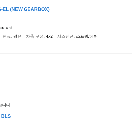
S-EL (NEW GEARBOX)
Euro 6
연료
경유
차축 구성
4x2
서스펜션
스프링/에어
습니다.
2 BLS