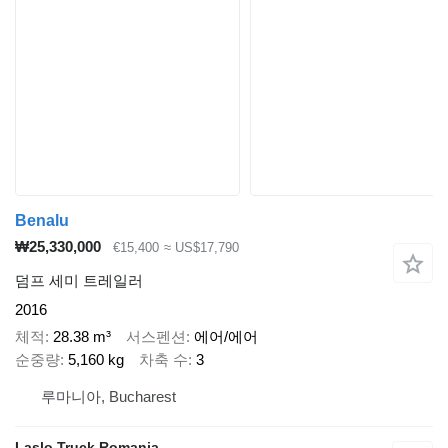
Benalu
₩25,330,000
€15,400
≈ US$17,790
덤프 세미 트레일러
2016
체적
28.38 m³
서스펜션
에어/에어
순중량
5,160 kg
차축 수
3
루마니아, Bucharest
Laslo Truck Romania