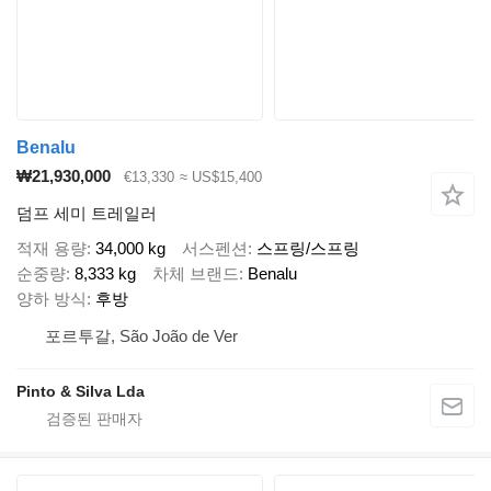
Benalu
₩21,930,000
€13,330
≈ US$15,400
덤프 세미 트레일러
적재 용량
34,000 kg
서스펜션
스프링/스프링
순중량
8,333 kg
차체 브랜드
Benalu
양하 방식
후방
포르투갈, São João de Ver
Pinto & Silva Lda