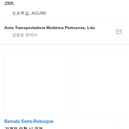
2005
포르투갈, AGUIM
Auto Transportadora Moderna Portuense, Lda
Benalu Semi-Reboque
가격은 요청 시 공개