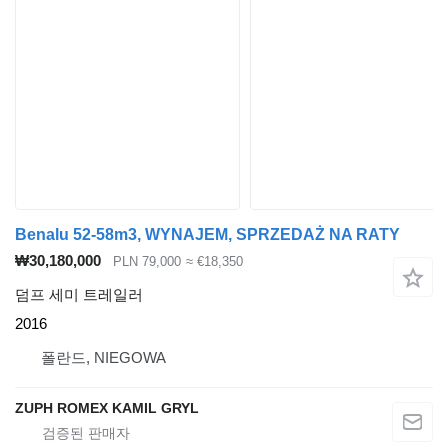
Benalu 52-58m3, WYNAJEM, SPRZEDAŻ NA RATY
₩30,180,000
PLN 79,000
≈ €18,350
덤프 세미 트레일러
2016
폴란드, NIEGOWA
ZUPH ROMEX KAMIL GRYL