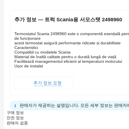
추가 정보 — 트럭 Scania용 서모스탯 2498960
Termostatul Scania 2498960 este o componentă esențială pentru
de funcționare
acest termostat asigură performanțe ridicate și durabilitate
Caracteristici
Compatibil cu modelele Scania
Material de înaltă calitate pentru o durată lungă de viață
Facilitează managementul eficient al temperaturii motorului
Ușor de instalat
추가 정보 요청
판매자가 제공하는 설명입니다. 모든 세부 정보는 판매자
구매 정보
안전 정보
판매자 검증