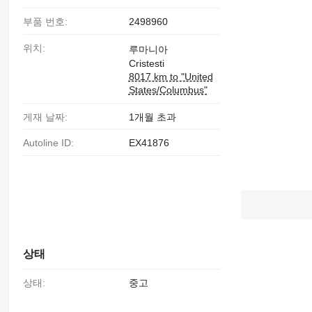
부품 번호:
2498960
위치:
루마니아
Cristesti
8017 km to "United
States/Columbus"
게재 날짜:
1개월 초과
Autoline ID:
EX41876
상태
상태:
중고