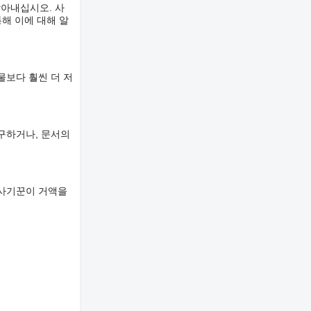
알아내십시오. 사
해 이에 대해 알
물보다 훨씬 더 저
구하거나, 문서의
 사기꾼이 거액을