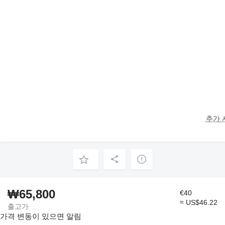
추가 
₩65,800
€40
≈ US$46.22
출고가
가격 변동이 있으면 알림