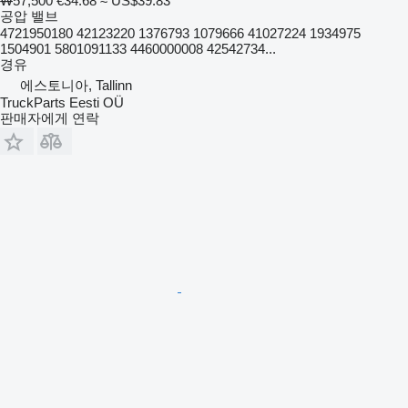
₩57,500
€34.68
≈ US$39.83
공압 밸브
4721950180 42123220 1376793 1079666 41027224 1934975
1504901 5801091133 4460000008 42542734...
경유
에스토니아, Tallinn
TruckParts Eesti OÜ
판매자에게 연락