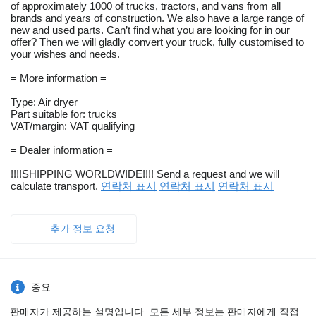
of approximately 1000 of trucks, tractors, and vans from all
brands and years of construction. We also have a large range of
new and used parts. Can’t find what you are looking for in our
offer? Then we will gladly convert your truck, fully customised to
your wishes and needs.
= More information =
Type: Air dryer
Part suitable for: trucks
VAT/margin: VAT qualifying
= Dealer information =
!!!!SHIPPING WORLDWIDE!!!! Send a request and we will
calculate transport.
연락처 표시
연락처 표시
연락처 표시
추가 정보 요청
중요
판매자가 제공하는 설명입니다. 모든 세부 정보는 판매자에게 직접