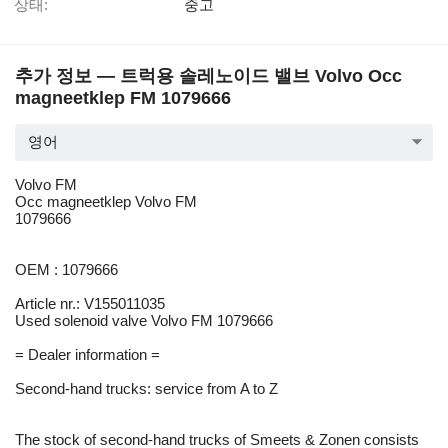
상태:
중고
추가 정보 — 트럭용 솔레노이드 밸브 Volvo Occ
magneetklep FM 1079666
영어
Volvo FM
Occ magneetklep Volvo FM
1079666
OEM : 1079666
Article nr.: V155011035
Used solenoid valve Volvo FM 1079666
= Dealer information =
Second-hand trucks: service from A to Z
The stock of second-hand trucks of Smeets & Zonen consists