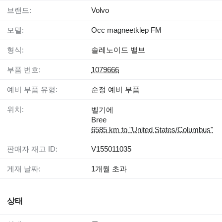
브랜드:
Volvo
모델:
Occ magneetklep FM
형식:
솔레노이드 밸브
부품 번호:
1079666
예비 부품 유형:
순정 예비 부품
위치:
벨기에
Bree
6585 km to "United States/Columbus"
판매자 재고 ID:
V155011035
게재 날짜:
1개월 초과
상태