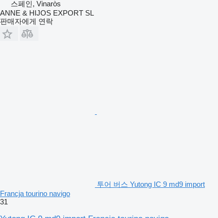
스페인, Vinaròs
ANNE & HIJOS EXPORT SL
판매자에게 연락
투어 버스 Yutong IC 9 md9 import
Francja tourino navigo
31