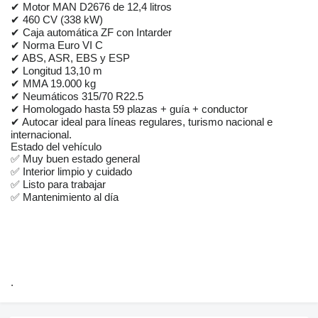
✔ Motor MAN D2676 de 12,4 litros
✔ 460 CV (338 kW)
✔ Caja automática ZF con Intarder
✔ Norma Euro VI C
✔ ABS, ASR, EBS y ESP
✔ Longitud 13,10 m
✔ MMA 19.000 kg
✔ Neumáticos 315/70 R22.5
✔ Homologado hasta 59 plazas + guía + conductor
✔ Autocar ideal para líneas regulares, turismo nacional e
internacional.
Estado del vehículo
✅ Muy buen estado general
✅ Interior limpio y cuidado
✅ Listo para trabajar
✅ Mantenimiento al día
.