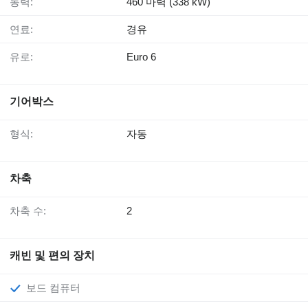
동력:
460 마력 (338 kW)
연료:
경유
유로:
Euro 6
기어박스
형식:
자동
차축
차축 수:
2
캐빈 및 편의 장치
보드 컴퓨터