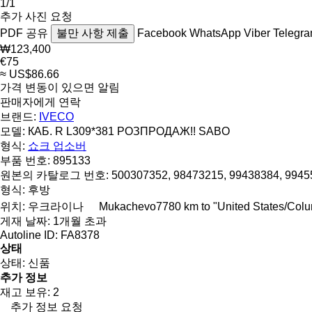
1/1
추가 사진 요청
PDF
공유
불만 사항 제출
Facebook
WhatsApp
Viber
Telegr
₩123,400
€75
≈ US$86.66
가격 변동이 있으면 알림
판매자에게 연락
브랜드:
IVECO
모델:
КАБ. R L309*381 РОЗПРОДАЖ!! SABO
형식:
쇼크 업소버
부품 번호:
895133
원본의 카탈로그 번호:
500307352, 98473215, 99438384, 994
형식:
후방
위치:
우크라이나
Mukachevo
7780 km to "United States/Col
게재 날짜:
1개월 초과
Autoline ID:
FA8378
상태
상태:
신품
추가 정보
재고 보유:
2
추가 정보 요청