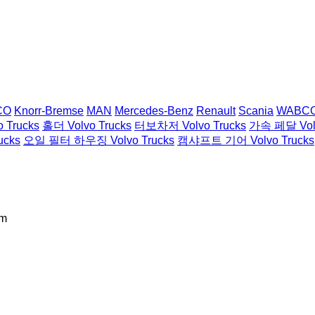
CO
Knorr-Bremse
MAN
Mercedes-Benz
Renault
Scania
WABC
Trucks
홀더 Volvo Trucks
터보차저 Volvo Trucks
가속 페달 Volv
ucks
오일 필터 하우징 Volvo Trucks
캠샤프트 기어 Volvo Trucks
am