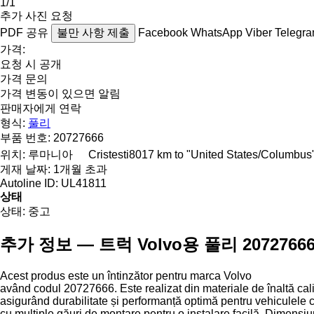
1/1
추가 사진 요청
PDF
공유
불만 사항 제출
Facebook
WhatsApp
Viber
Telegr
가격:
요청 시 공개
가격 문의
가격 변동이 있으면 알림
판매자에게 연락
형식:
풀리
부품 번호:
20727666
위치:
루마니아
Cristesti
8017 km to "United States/Columbus
게재 날짜:
1개월 초과
Autoline ID:
UL41811
상태
상태:
중고
추가 정보 — 트럭 Volvo용 풀리 2072766
Acest produs este un întinzător pentru marca Volvo
având codul 20727666. Este realizat din materiale de înaltă cali
asigurând durabilitate și performanță optimă pentru vehiculele c
cu multiple găuri de montare pentru o instalare facilă. Dimensiu