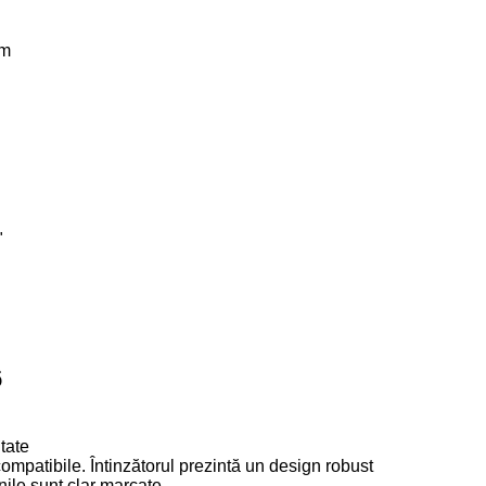
am
"
6
tate
ompatibile. Întinzătorul prezintă un design robust
nile sunt clar marcate